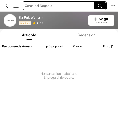
Cerca nel Negozio
Ka Fuk Wang
Segui
Informazioni sul prodotto: Comunicazione del prezzo, dettagli su vendite e disponibilità.
5 Follower
4.89
Venditore
Articolo
Recensioni
Raccomandazione
I più popolari
Prezzo
Filtro
Nessun articolo abbinato
Si prega di riprovare.