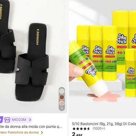
15
MICCOM
5/10 Bastoncini (9g, 21g, 36g) Di Coll
e da donna alla moda con punta qua
esistente - Asciugatura Rapida, Alta V
(1000+)
sandali versatili nuovi per primavera/e
Per Carta E Artigianato, Un Essenziale 
 Nero Pantofole da donna
2
.48€