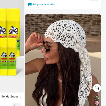
4-7 giorni lavorativi
1
1
a Solida Super R
iscosità, Adatti
Per L'Ufficio, F