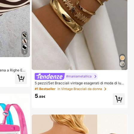
5
ena a Righe Esti
tile Vacanza, Ou
#maniametallica
5 pezzi/Set Bracciali vintage esagerati di moda di lus
so con design geometrico in metallo dorato, bracciali
#1 Bestseller
in Vintage Bracciali da donna
aperti regolabili, bracciali elastici con perline impilabil
5
i, adatti per l'uso quotidiano delle donne e come regali
.89€