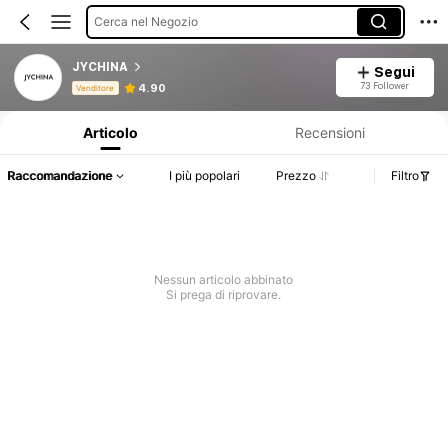
Cerca nel Negozio
JYCHINA
Segui
Informazioni sul prodotto: Comunicazione del prezzo, dettagli su vendite e disponibilità.
73 Follower
4.90
Venditore
Articolo
Recensioni
Raccomandazione
I più popolari
Prezzo
Filtro
Nessun articolo abbinato
Si prega di riprovare.