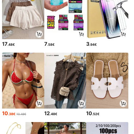
17
7
3
.48€
.58€
.94€
10
12
10
.38€
.48€
.52€
10.48€