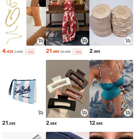
4
21
2
.43€
.48€
.46€
4.93€
26.48€
-10%
-18%
21
2
12
.29€
.98€
.98€