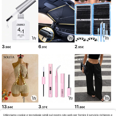
3
6
2
.98€
.91€
.95€
13
3
11
.84€
.37€
.86€
Utilizziamo cookie e tecnologie simili sul nostro sito web per fornire il servizio richiesto e