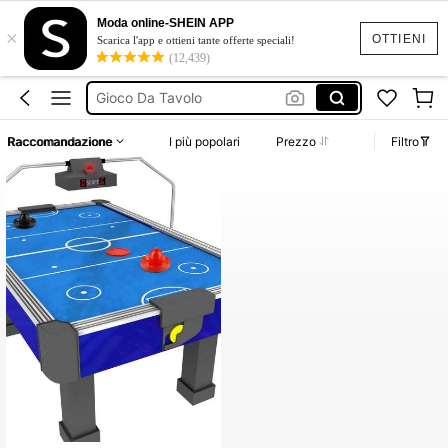
Giocci
Moda online-SHEIN APP
×
Giochi
OTTIENI
Scarica l'app e ottieni tante offerte speciali!
(12,439)
Hockey Da Tavolo
Gioco Da Tavolo
Air Hockey
Raccomandazione
I più popolari
Prezzo
Filtro
Giocci
Giochi