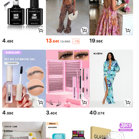
4
13
19
.48€
.84€
.98€
13.98€
-1%
4
3
40
.98€
.40€
.07€