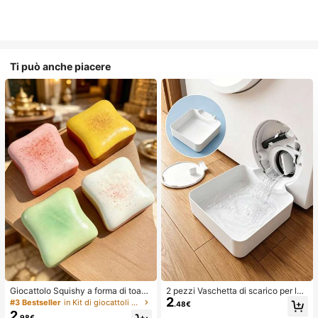
Ti può anche piacere
Giocattolo Squishy a forma di toast
2 pezzi Vaschetta di scarico per lav
2
extra large, super morbido, giocattol
atrice, Tappetino di protezione imp
#3 Bestseller
in Kit di giocattoli da viaggio Giocattoli da spre
.48€
o antistress a forma di toast al burr
ermeabile per pavimento della lava
2
.98€