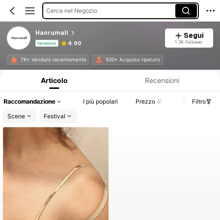
Cerca nel Negozio
Hanrumall
Segui
1.3K Follower
4.90
Venditore
Informazioni sul prodotto: Comunicazione del prezzo, dettagli su vendite e disponibilità.
7K+ Venduto recentemente
500+ Acquisto ripetuto
Articolo
Recensioni
Raccomandazione
I più popolari
Prezzo
Filtro
Scene
Festival