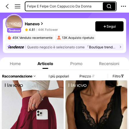
Gonne Da Donna
Pantaloni Da Donna
Hanevo
Segui
4.81
44K Follower
45K Venduto recentemente
13K Acquisto ripetuto
Questo negozio è selezionato come
「Boutique trendy」
Informazioni sul prodotto: Comunicazione del prezzo, dettagli su vendite e disponibilità.
Home
Articolo
Promo
Recensioni
Raccomandazione
I più popolari
Prezzo
Filtro