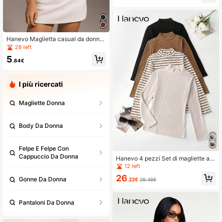
Hanevo Maglietta casual da donna
a maniche corte, collo polo a costin
28 left
e, tinta unita
5
.84€
I più ricercati
Magliette Donna
Body Da Donna
Felpe E Felpe Con
Cappuccio Da Donna
Hanevo 4 pezzi Set di magliette a
maniche lunghe con collo alla core
12 left
ana, a tinta unita e a righe, per la pri
26
mavera, per donne
Gonne Da Donna
.22€
26.48€
Pantaloni Da Donna