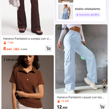
#abito stileballetto
Aumento del
80%
Hanevo Pantaloni a zampa con vita
bassa, arricciati e con fiocco, di col
7 left
ore tinta unita, sexy, per donne
8
.04€
-19%
9.98€
10
Hanevo Pantaloni casual con tasch
e utility in colore unito, vestibilità co
13 left
moda e regolare, per donne
12
.48€