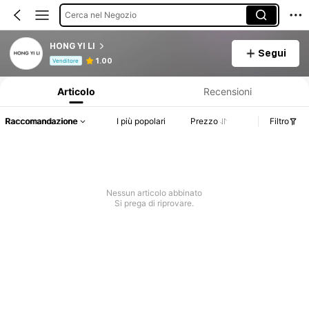
Cerca nel Negozio
HONG YI LI
Segui
Informazioni sul prodotto: Comunicazione del prezzo, dettagli su vendite e disponibilità.
1.00
Venditore
Articolo
Recensioni
Raccomandazione
I più popolari
Prezzo
Filtro
Nessun articolo abbinato
Si prega di riprovare.