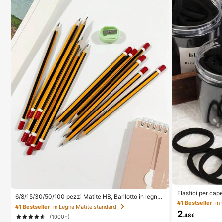
Elastici per cape
6/8/15/30/50/100 pezzi Matite HB, Barilotto in legno
er capelli, acces
#1 Bestseller
di pioppo a righe gialle, Punta media 0,7mm, Durezza
#1 Bestseller
in Legna Matite standard
itness e sport, 
HB - Ideali per studenti e uso in ufficio, Ritorno a scuo
2
per estate, vac
.48€
(1000+)
la