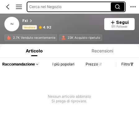
Cerca nel Negozio
Fxi
Segui
511 Follower
4.92
Venditore
Informazioni sul prodotto: Comunicazione del prezzo, dettagli su vendite e disponibilità.
2.7K Venduto recentemente
23K Acquisto ripetuto
Articolo
Recensioni
Raccomandazione
I più popolari
Prezzo
Filtro
Nessun articolo abbinato
Si prega di riprovare.