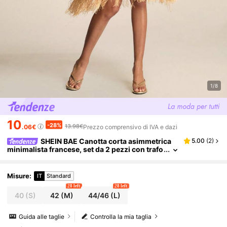
1/8
10
-28%
13.98€
.06€
Prezzo comprensivo di IVA e dazi
SHEIN BAE Canotta corta asimmetrica
5.00
(
2
)
minimalista francese, set da 2 pezzi con trafo
ri, marrone e oro, estate, boho, outfit da vaca
nza, top da festa per donne
Misure
:
IT
Standard
28 left
28 left
40
(S)
42
(M)
44/46
(L)
Guida alle taglie
Controlla la mia taglia