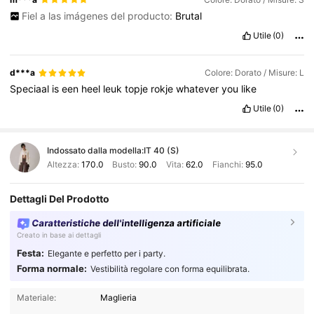
Fiel a las imágenes del producto:
Brutal
Utile
(0)
d***a
Colore: Dorato / Misure: L
Speciaal
is
een
heel
leuk
topje
rokje
whatever
you
like
Utile
(0)
Indossato dalla modella:
IT 40 (S)
Altezza:
170.0
Busto:
90.0
Vita:
62.0
Fianchi:
95.0
Dettagli Del Prodotto
Caratteristiche dell'intelligenza artificiale
Creato in base ai dettagli
Festa:
Elegante e perfetto per i party.
Forma normale:
Vestibilità regolare con forma equilibrata.
Materiale:
Maglieria