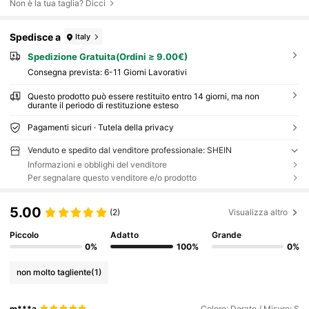
Non è la tua taglia? Dicci
Spedisce a
Italy
Spedizione Gratuita(Ordini ≥ 9.00€)
Consegna prevista:
6-11 Giorni Lavorativi
Questo prodotto può essere restituito entro 14 giorni, ma non
durante il periodo di restituzione esteso
Pagamenti sicuri · Tutela della privacy
Venduto e spedito dal venditore professionale: SHEIN
Informazioni e obblighi del venditore
Per segnalare questo venditore e/o prodotto
5.00
(2)
Visualizza altro
Piccolo
Adatto
Grande
0%
100%
0%
non molto tagliente
(1)
m***a
Colore: Dorato / Misure: S