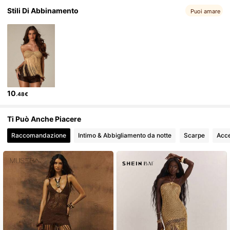
Stili Di Abbinamento
Puoi amare
2.7M Follower
4.83
2.7M Follower
4.83
10
.48€
2.7M Follower
4.83
Ti Può Anche Piacere
2.7M Follower
4.83
Raccomandazione
Intimo & Abbigliamento da notte
Scarpe
Acce
2.7M Follower
4.83