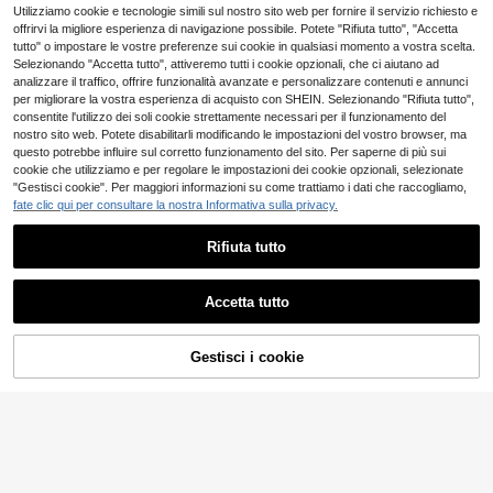
con collo a canottiera, con dettaglio
o da canotta traforata sexy e gonna
2 left
Utilizziamo cookie e tecnologie simili sul nostro sito web per fornire il servizio richiesto e
12
.98€
di frange drammatiche sull'orlo, per
a frange sfumate, stile europeo e a
offrirvi la migliore esperienza di navigazione possibile. Potete "Rifiuta tutto", "Accetta
17
eventi serali e cocktail, senza mani
.25€
mericano Ins
tutto" o impostare le vostre preferenze sui cookie in qualsiasi momento a vostra scelta.
che, aderente, lungo
Selezionando "Accetta tutto", attiveremo tutti i cookie opzionali, che ci aiutano ad
analizzare il traffico, offrire funzionalità avanzate e personalizzare contenuti e annunci
per migliorare la vostra esperienza di acquisto con SHEIN. Selezionando "Rifiuta tutto",
consentite l'utilizzo dei soli cookie strettamente necessari per il funzionamento del
nostro sito web. Potete disabilitarli modificando le impostazioni del vostro browser, ma
questo potrebbe influire sul corretto funzionamento del sito. Per saperne di più sui
cookie che utilizziamo e per regolare le impostazioni dei cookie opzionali, selezionate
"Gestisci cookie". Per maggiori informazioni su come trattiamo i dati che raccogliamo,
fate clic qui per consultare la nostra Informativa sulla privacy.
Rifiuta tutto
Accetta tutto
Gestisci i cookie
AGGIUNGI AL CARRELLO