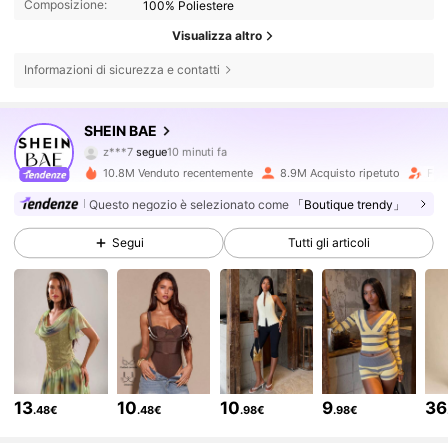
Composizione:
100% Poliestere
Visualizza altro
Informazioni di sicurezza e contatti
2.7M Follower
4.83
SHEIN BAE
z***7
segue
10 minuti fa
m***i
sta navigando
2.7M Follower
4.83
10.8M Venduto recentemente
8.9M Acquisto ripetuto
Foll
Questo negozio è selezionato come
「Boutique trendy」
2.7M Follower
4.83
Segui
Tutti gli articoli
2.7M Follower
4.83
2.7M Follower
4.83
13
10
10
9
36
.48€
.48€
.98€
.98€
2.7M Follower
4.83