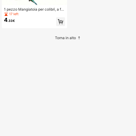
1 pezzo Mangiatoia per colibrì, a for
ma floreale circolare, design a triplo
17 left
foro, in plastica durevole
4
.33€
Torna in alto