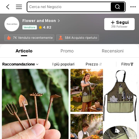
Cerca nel Negozio
Flower and Moon
Segui
318 Follower
4.82
Venditore
Informazioni sul prodotto: Comunicazione del prezzo, dettagli su vendite e disponibilità.
7K Venduto recentemente
584 Acquisto ripetuto
Articolo
Promo
Recensioni
Raccomandazione
I più popolari
Prezzo
Filtro