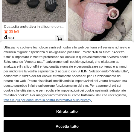
Custodia protettiva in silicone con
motivo in fibra di carbonio multicolo
35 left
re per Freemolletta, FreeBuds Pro3/
4
.98€
2, FreeBuds 4i/5i/6i, FreeBuds SE2
Utilizziamo cookie e tecnologie simili sul nostro sito web per fornire il servizio richiesto e
1 pezzo Custodia per auricolari Blu
4
etooth con glitter luccicanti, strass r
offrirvi la migliore esperienza di navigazione possibile. Potete "Rifiuta tutto", "Accetta
.48€
osa, compatibile con Ap1/Ap Pods2/
tutto" o impostare le vostre preferenze sui cookie in qualsiasi momento a vostra scelta.
Pods3/Pods Pro/Pods Pro2, regalo
Selezionando "Accetta tutto", attiveremo tutti i cookie opzionali, che ci aiutano ad
di compleanno
analizzare il traffico, offrire funzionalità avanzate e personalizzare contenuti e annunci
per migliorare la vostra esperienza di acquisto con SHEIN. Selezionando "Rifiuta tutto",
consentite l'utilizzo dei soli cookie strettamente necessari per il funzionamento del
nostro sito web. Potete disabilitarli modificando le impostazioni del vostro browser, ma
questo potrebbe influire sul corretto funzionamento del sito. Per saperne di più sui
Mostra articoli simili in magazzino
Vedi Tutto
cookie che utilizziamo e per regolare le impostazioni dei cookie opzionali, selezionate
"Gestisci cookie". Per maggiori informazioni su come trattiamo i dati che raccogliamo,
fate clic qui per consultare la nostra Informativa sulla privacy.
Rifiuta tutto
1 pezzo custodia in silicone per auri
colari da gaming retrò compatibile c
#5 Bestseller
in Bianco Custodie per auricolari Bluetooth
on AirPods 1/2 e AirPods Pro, idea r
4
Accetta tutto
.39€
egalo per la Festa del Papà
Ci dispiace, questo prodotto è esaurito