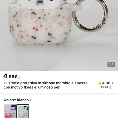
1/4
4
.98€
Custodia protettiva in silicone morbido e spesso
4.88
con motivo floreale luminoso per
(500+)
Colore: Bianco