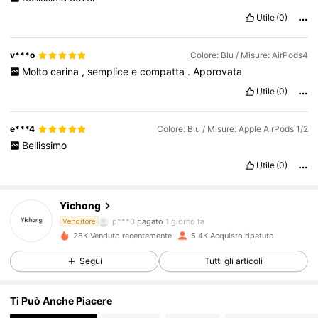
Utile
(0)
v***o
Colore: Blu / Misure: AirPods4
Molto
carina
,
semplice
e
compatta
.
Approvata
Utile
(0)
e***4
Colore: Blu / Misure: Apple AirPods 1/2
Bellissimo
897 Follower
4.86
Utile
(0)
Yichong
897 Follower
4.86
p***0
pagato
1 giorno fa
Venditore
28K Venduto recentemente
5.4K Acquisto ripetuto
897 Follower
4.86
Segui
Tutti gli articoli
Ti Può Anche Piacere
897 Follower
4.86