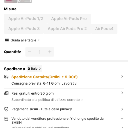
Misure
Apple AirPods 1/2
Apple AirPods Pro
Apple AirPods 3
Apple AirPods Pro 2
AirPods4
Guida alle taglie
Quantità:
Spedisce a
Italy
Spedizione Gratuita(Ordini ≥ 9.00€)
Consegna prevista:
6-11 Giorni Lavorativi
Resi gratuiti entro 30 giorni
Subordinato alla politica di utilizzo corretto
Pagamenti sicuri · Tutela della privacy
Venduto dal venditore professionale: Yichong e spedito da
SHEIN
Informazioni e obblighi del venditore