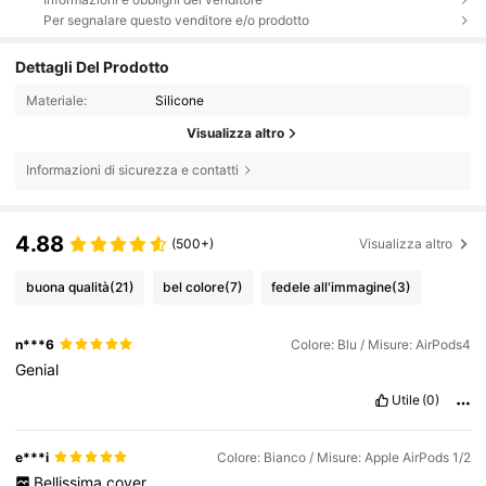
Per segnalare questo venditore e/o prodotto
Dettagli Del Prodotto
Materiale:
Silicone
Visualizza altro
Informazioni di sicurezza e contatti
4.88
(500+)
Visualizza altro
buona qualità
(21)
bel colore
(7)
fedele all'immagine
(3)
n***6
Colore: Blu / Misure: AirPods4
Genial
Utile
(0)
e***i
Colore: Bianco / Misure: Apple AirPods 1/2
Bellissima
cover