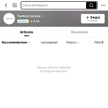
Cerca nel Negozio
Fashion lychee
Segui
Informazioni sul prodotto: Comunicazione del prezzo, dettagli su vendite e disponibilità.
2 Follower
5.00
Venditore
Articolo
Recensioni
Raccomandazione
I più popolari
Prezzo
Filtro
Nessun articolo abbinato
Si prega di riprovare.