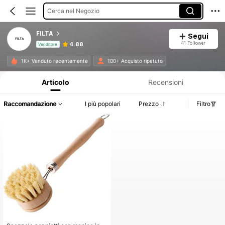
Cerca nel Negozio
FILTA
Segui
41 Follower
4.88
Venditore
Informazioni sul prodotto: Comunicazione del prezzo, dettagli su vendite e disponibilità.
1K+ Venduto recentemente
100+ Acquisto ripetuto
Articolo
Recensioni
Raccomandazione
I più popolari
Prezzo
Filtro