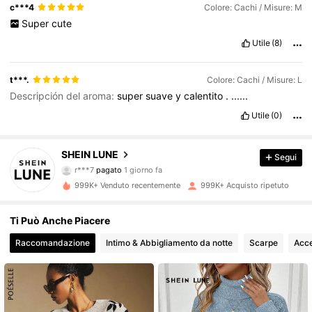
c***4
Colore: Cachi / Misure: M
Super
cute
Utile
(8)
t***.
Colore: Cachi / Misure: L
Descripción del aroma:
super
suave
y
calentito
.
......
Utile
(0)
SHEIN LUNE
Segui
1M Follower
4.85
r***7
pagato
1 giorno fa
999K+ Venduto recentemente
999K+ Acquisto ripetuto
1M Follower
4.85
Ti Può Anche Piacere
Raccomandazione
Intimo & Abbigliamento da notte
Scarpe
Acce
1M Follower
4.85
1M Follower
4.85