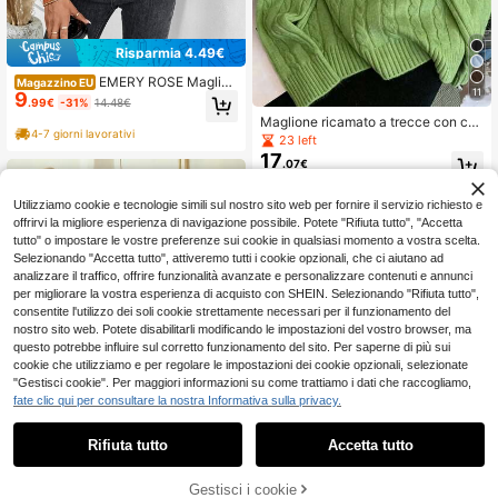
Risparmia 4.49€
EMERY ROSE Maglion
Magazzino EU
11
9
e a collo alto con trecce, maniche a
.99€
-31%
14.48€
palloncino, top a maniche lunghe p
Maglione ricamato a trecce con coll
er l'autunno/inverno
4-7 giorni lavorativi
o tondo, cardigan ampio per donna,
23 left
autunno/inverno
17
.07€
Utilizziamo cookie e tecnologie simili sul nostro sito web per fornire il servizio richiesto e
offrirvi la migliore esperienza di navigazione possibile. Potete "Rifiuta tutto", "Accetta
tutto" o impostare le vostre preferenze sui cookie in qualsiasi momento a vostra scelta.
Selezionando "Accetta tutto", attiveremo tutti i cookie opzionali, che ci aiutano ad
analizzare il traffico, offrire funzionalità avanzate e personalizzare contenuti e annunci
Mostra articoli simili in magazzino
Vedi Tutto
per migliorare la vostra esperienza di acquisto con SHEIN. Selezionando "Rifiuta tutto",
consentite l'utilizzo dei soli cookie strettamente necessari per il funzionamento del
nostro sito web. Potete disabilitarli modificando le impostazioni del vostro browser, ma
questo potrebbe influire sul corretto funzionamento del sito. Per saperne di più sui
cookie che utilizziamo e per regolare le impostazioni dei cookie opzionali, selezionate
"Gestisci cookie". Per maggiori informazioni su come trattiamo i dati che raccogliamo,
fate clic qui per consultare la nostra Informativa sulla privacy.
7
Rifiuta tutto
Accetta tutto
Ci dispiace, questo prodotto è esaurito
Risparmia 0.10€
Gestisci i cookie
ESAURITO
Maglione in maglia morbido e acco