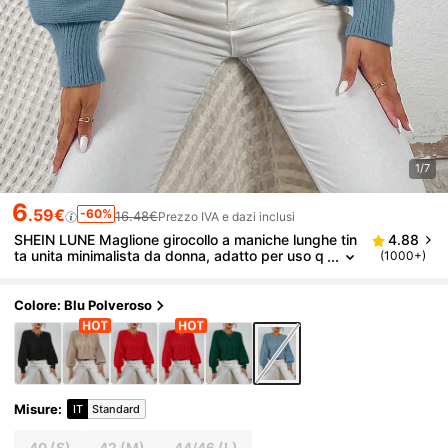
1/7
6
.59€
-60%
16.48€
Prezzo IVA e dazi inclusi
SHEIN LUNE Maglione girocollo a maniche lunghe tin
4.88
ta unita minimalista da donna, adatto per uso q
(1000+)
uotidiano
Colore: Blu Polveroso
Misure
:
IT
Standard
40
(S)
42
(M)
44/46
(L)