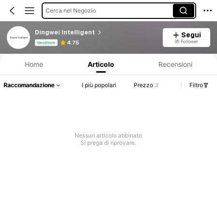
Cerca nel Negozio
Dingwei Intelligent
Segui
Informazioni sul prodotto: Comunicazione del prezzo, dettagli su vendite e disponibilità.
35 Follower
4.75
Venditore
Home
Articolo
Recensioni
Raccomandazione
I più popolari
Prezzo
Filtro
Nessun articolo abbinato
Si prega di riprovare.