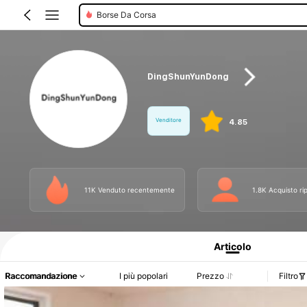
Tovaglie Da Picnic
DingShunYunDong
Venditore
4.85
11K Venduto recentemente
1.8K Acquisto ri
Informazioni sul prodotto: Comunicazione del prezzo, dettagli su vendite e dispo
Articolo
Raccomandazione
I più popolari
Prezzo
Filtro