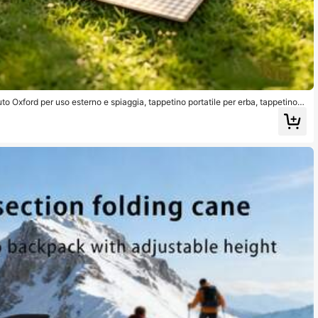
o Oxford per uso esterno e spiaggia, tappetino portatile per erba, tappetino d
ti-umidità, anti-inquinamento, anti-macchia, anti-graffio, durevole e facile d