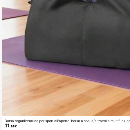
Borsa organizzatrice per sport all'aperto, borsa a spalla/a tracolla multifunzio
11
atica, borsa da yoga
.98€