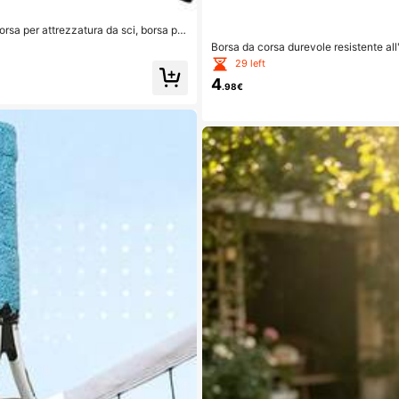
borsa per attrezzatura da sci, borsa per
rmeabile
Borsa da corsa durevole resistente all
29 left
4
.98€