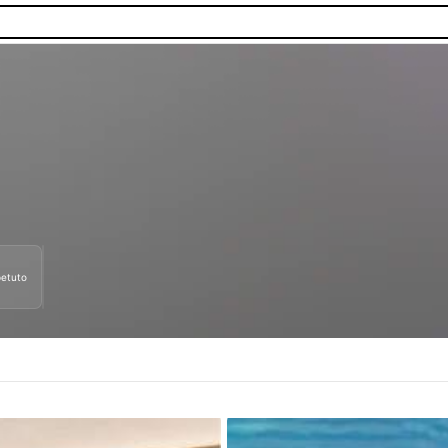
petuto
nibilità.