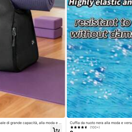
nale di grande capacità, alla moda e pr
Cuffia da nuoto nera alla moda e versat
in tessuto traspirante, regolabile per a
(100+)