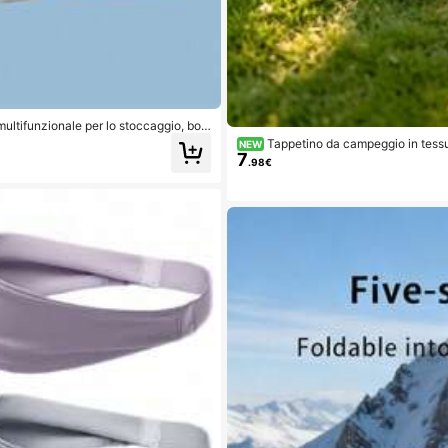
ultifunzionale per lo stoccaggio, bors
Tappetino da campeggio in tessut
NEW
7
a seduta per esterno, impermeabile, an
.98€
a pulire