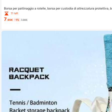
Borsa per pattinaggio a rotelle, borsa per custodia di attrezzatura protettiva, 
conservazione di pattini a rotelle per adulti, borsa a tracolla triangolare impe
11 left
7
.90€
-1%
7.98€