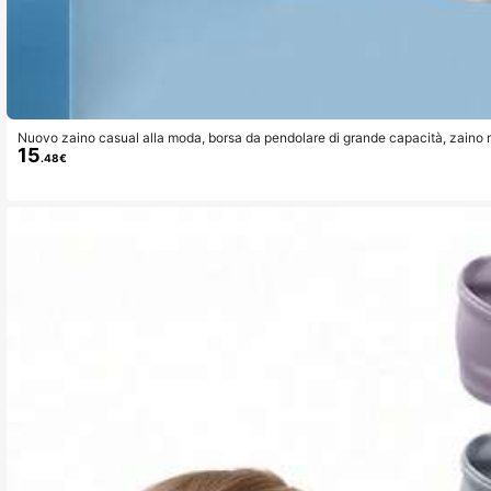
Nuovo zaino casual alla moda, borsa da pendolare di grande capacità, zaino m
15
a impermeabile per racchetta da tennis
.48€