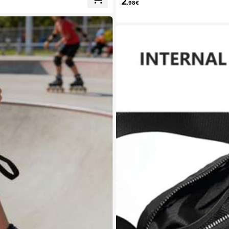
2
.98€