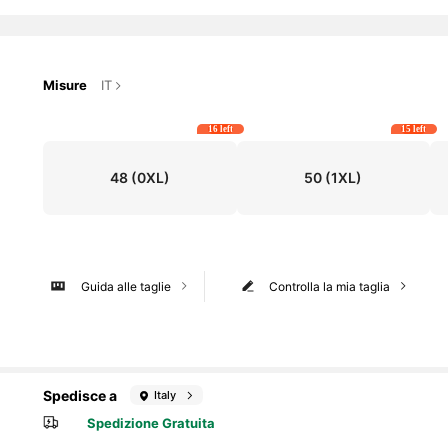
Misure
IT
16 left
15 left
48
(0XL)
50
(1XL)
Guida alle taglie
Controlla la mia taglia
Spedisce a
Italy
Spedizione Gratuita