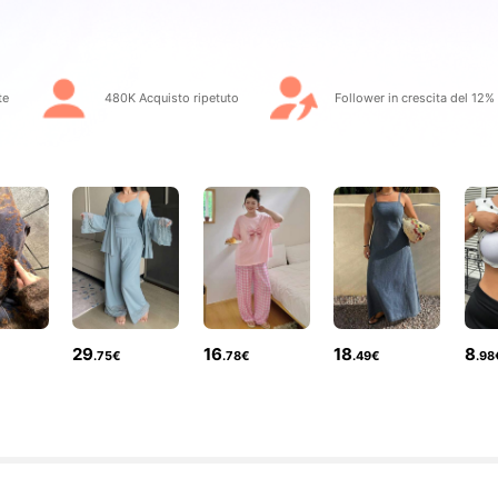
r
te
480K Acquisto ripetuto
Follower in crescita del 12%
r
29
16
18
8
.75€
.78€
.49€
.98
r