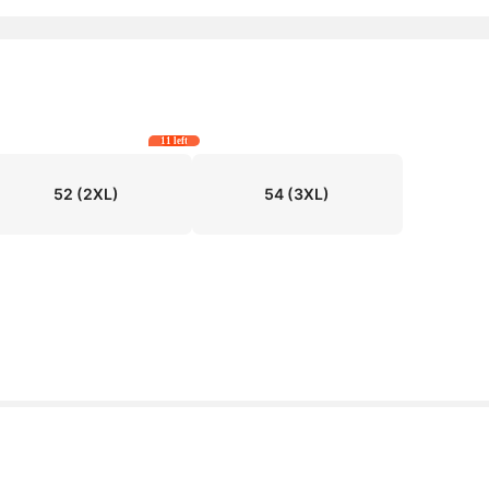
11 left
52
(2XL)
54
(3XL)