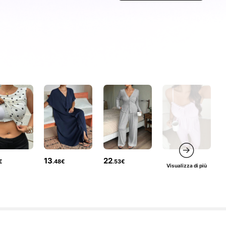
13
22
€
.48€
.53€
Visualizza di più