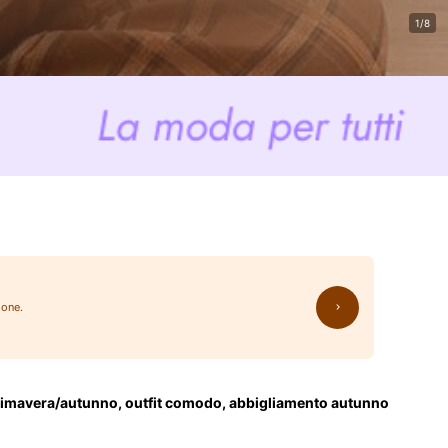
1/8
ione.
, primavera/autunno, outfit comodo, abbigliamento autunno