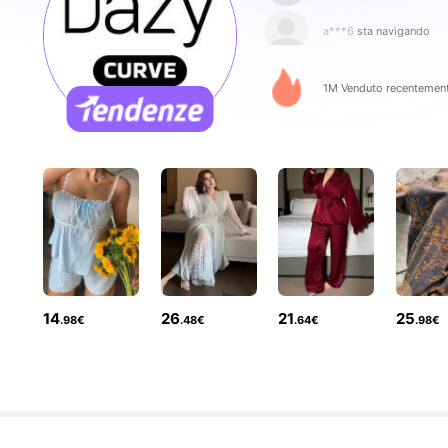
a***6
sta navigando
401K Followe
4.80
1M Venduto recentemen
401K Followe
4.80
14
26
21
25
.98€
.48€
.64€
.98€
401K Followe
4.80