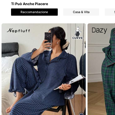
Ti Può Anche Piacere
Raccomandazione
Casa & Vita
401K Followe
4.80
401K Followe
4.80