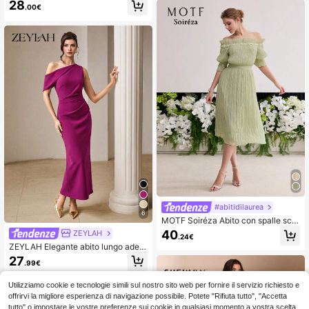
28
gn traforato, adatto per occasioni s
.00€
peciali in autunno e inverno
#abitidilaurea
6
MOTF Soiréza Abito con spalle sco
perte plissettato
40
ZEYLAH
.24€
ZEYLAH Elegante abito lungo adere
nte con arricciature primavera/estat
27
.99€
e
Utilizziamo cookie e tecnologie simili sul nostro sito web per fornire il servizio richiesto e
offrirvi la migliore esperienza di navigazione possibile. Potete "Rifiuta tutto", "Accetta
tutto" o impostare le vostre preferenze sui cookie in qualsiasi momento a vostra scelta.