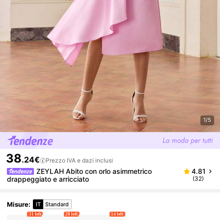
1/5
38
.24€
Prezzo IVA e dazi inclusi
ZEYLAH Abito con orlo asimmetrico
4.81
drappeggiato e arricciato
(32)
Misure
:
IT
Standard
31 left
28 left
14 left