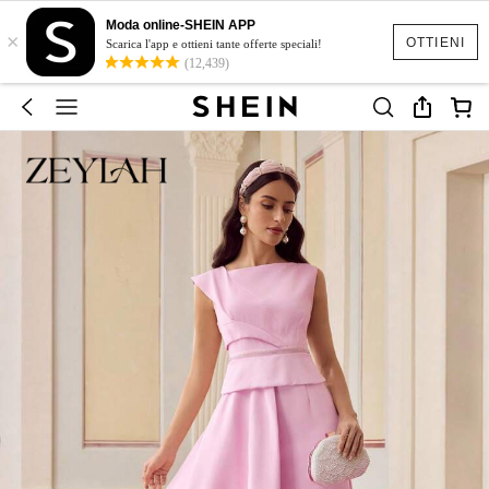
Moda online-SHEIN APP
×
OTTIENI
Scarica l'app e ottieni tante offerte speciali!
(12,439)