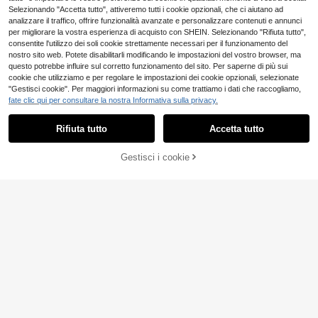
Selezionando "Accetta tutto", attiveremo tutti i cookie opzionali, che ci aiutano ad
analizzare il traffico, offrire funzionalità avanzate e personalizzare contenuti e annunci
per migliorare la vostra esperienza di acquisto con SHEIN. Selezionando "Rifiuta tutto",
consentite l'utilizzo dei soli cookie strettamente necessari per il funzionamento del
nostro sito web. Potete disabilitarli modificando le impostazioni del vostro browser, ma
questo potrebbe influire sul corretto funzionamento del sito. Per saperne di più sui
cookie che utilizziamo e per regolare le impostazioni dei cookie opzionali, selezionate
"Gestisci cookie". Per maggiori informazioni su come trattiamo i dati che raccogliamo,
fate clic qui per consultare la nostra Informativa sulla privacy.
18
Rifiuta tutto
Accetta tutto
Risparmia 5.27€
Gestisci i cookie
AGGIUNGI AL CARRELLO
SHEIN BAE
6
SHEIN BAE Elegante a
Magazzino EU
bito lungo da donna con spalline sot
(1000+)
GlowEve Abito a-line
Magazzino EU
tili e maniche a palloncino, rosa ten
con orlo plissettato sfumato, design
20
10
ue, adatto per matrimoni estivi com
.98€
.55€
-33%
15.82€
in vita svasato, elegante per vacan
e Ninang, appuntamenti casual, usc
ze, pendolarismo, San Valentino, ap
4-7 giorni lavorativi
4-7 giorni lavorativi
ite, discoteche, feste e altre occasi
puntamenti, stile francese retrò vers
oni in autunno
atile per feste, nuova vestibilità me
dia blu e bianca senza maniche, ad
atto per inizio /estate