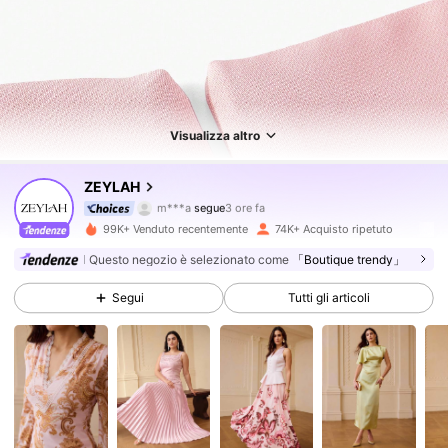
Visualizza altro
433K Follower
4.77
ZEYLAH
m***a
segue
3 ore fa
w***m
sta navigando
99K+ Venduto recentemente
74K+ Acquisto ripetuto
433K Follower
4.77
Questo negozio è selezionato come
「Boutique trendy」
433K Follower
Segui
Tutti gli articoli
4.77
433K Follower
4.77
433K Follower
4.77