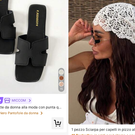
15
MICCOM
e da donna alla moda con punta qua
sandali versatili nuovi per primavera/e
 Nero Pantofole da donna
1 pezzo Sciarpa per capelli in pizzo al
ia per capelli in stile bohémien lavorat