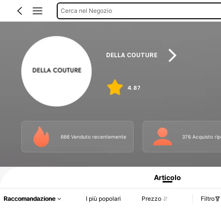
Cerca nel Negozio
DELLA COUTURE
4.87
666 Venduto recentemente
376 Acquisto ri
Informazioni sul prodotto: Comunicazione del prezzo, dettagli su vendite e dispo
Articolo
Raccomandazione
I più popolari
Prezzo
Filtro