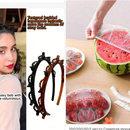
giene orale estiva
200/100/50/1 pezzo Coperture monouso