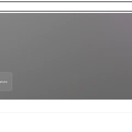
petuto
nibilità.