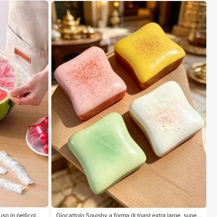
 in pellicola t
Giocattolo Squishy a forma di toast extra large, super