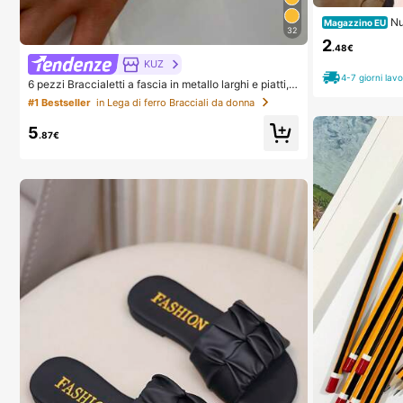
Nu
Magazzino EU
32
con trama trafor
2
frangia, accesso
.48€
donna, strument
KUZ
za, accessori pe
4-7 giorni lavo
6 pezzi Braccialetti a fascia in metallo larghi e piatti, s
alore, accessori 
tile vintage elegante, adatti per uso quotidiano, feste,
tico
#1 Bestseller
in Lega di ferro Bracciali da donna
vacanze, regalo, lusso discreto
5
.87€