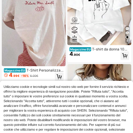
9
T-shirt da donna 10
Magazzino EU
4
0% cotone, vestibilità ampia, con te
.90€
ma romantico, nuovo stile primaver
a/estate, abbigliamento sportivo fe
mminile, top estivo.
T-Shirt Personalizzat
Magazzino EU
4
a "Futura Sposa" per Fidanzamento
.99€
-16%
6.00€
Utilizziamo cookie e tecnologie simili sul nostro sito web per fornire il servizio richiesto e
offrirvi la migliore esperienza di navigazione possibile. Potete "Rifiuta tutto", "Accetta
tutto" o impostare le vostre preferenze sui cookie in qualsiasi momento a vostra scelta.
Selezionando "Accetta tutto", attiveremo tutti i cookie opzionali, che ci aiutano ad
analizzare il traffico, offrire funzionalità avanzate e personalizzare contenuti e annunci
per migliorare la vostra esperienza di acquisto con SHEIN. Selezionando "Rifiuta tutto",
consentite l'utilizzo dei soli cookie strettamente necessari per il funzionamento del
nostro sito web. Potete disabilitarli modificando le impostazioni del vostro browser, ma
questo potrebbe influire sul corretto funzionamento del sito. Per saperne di più sui
cookie che utilizziamo e per regolare le impostazioni dei cookie opzionali, selezionate