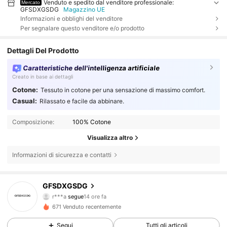
Venduto e spedito dal venditore professionale:
Mercato
GFSDXGSDG
Magazzino UE
Informazioni e obblighi del venditore
Per segnalare questo venditore e/o prodotto
Dettagli Del Prodotto
Caratteristiche dell'intelligenza artificiale
Creato in base ai dettagli
Cotone:
Tessuto in cotone per una sensazione di massimo comfort.
Casual:
Rilassato e facile da abbinare.
Composizione:
100% Cotone
Visualizza altro
Informazioni di sicurezza e contatti
66 Follower
4.72
GFSDXGSDG
r***a
segue
14 ore fa
66 Follower
4.72
671 Venduto recentemente
Segui
Tutti gli articoli
66 Follower
4.72