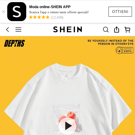
Moda online-SHEIN APP
×
OTTIENI
Scarica l'app e ottieni tante offerte speciali!
(12,439)