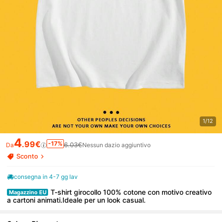
1/12
4
.99€
-17%
6.03€
Da
Nessun dazio aggiuntivo
Sconto
consegna in 4-7 gg lav
T-shirt girocollo 100% cotone con motivo creativo
Magazzino EU
a cartoni animati.Ideale per un look casual.