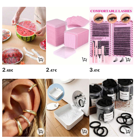
2
2
3
.48€
.47€
.41€