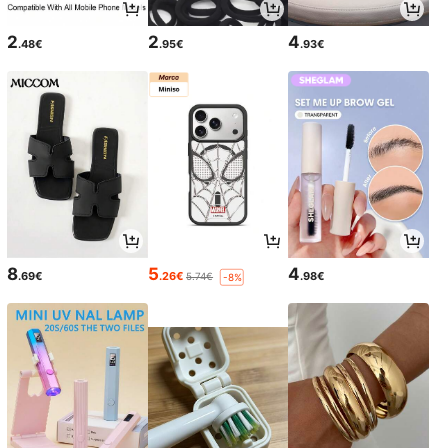
2
2
4
.48€
.95€
.93€
8
5
4
.69€
.26€
.98€
5.74€
-8%