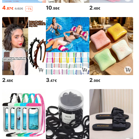
4
10
2
.87€
.98€
.48€
4.92€
-1%
2
3
2
.48€
.47€
.98€