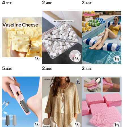
4
2
2
.91€
.48€
.48€
5
2
2
.43€
.48€
.53€