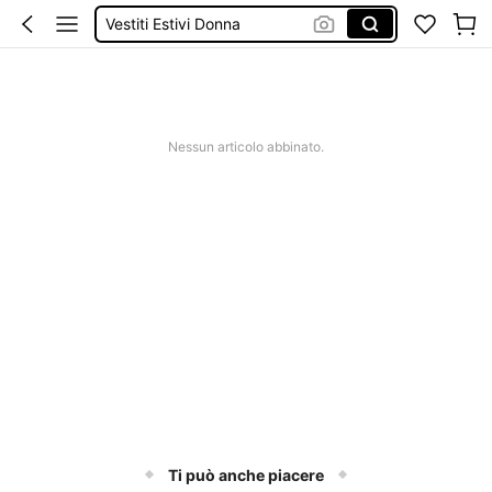
Vestiti Estivi Donna
Squishy
Sandali Donna Estivi
Costumi Mare Donna
Nessun articolo abbinato.
Ti può anche piacere