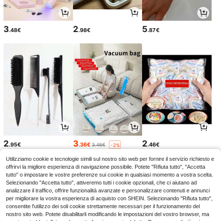
3
2
5
.48€
.98€
.87€
2
3
2
.95€
.36€
.46€
3.46€
-2%
Utilizziamo cookie e tecnologie simili sul nostro sito web per fornire il servizio richiesto e
offrirvi la migliore esperienza di navigazione possibile. Potete "Rifiuta tutto", "Accetta
tutto" o impostare le vostre preferenze sui cookie in qualsiasi momento a vostra scelta.
Selezionando "Accetta tutto", attiveremo tutti i cookie opzionali, che ci aiutano ad
analizzare il traffico, offrire funzionalità avanzate e personalizzare contenuti e annunci
per migliorare la vostra esperienza di acquisto con SHEIN. Selezionando "Rifiuta tutto",
consentite l'utilizzo dei soli cookie strettamente necessari per il funzionamento del
nostro sito web. Potete disabilitarli modificando le impostazioni del vostro browser, ma