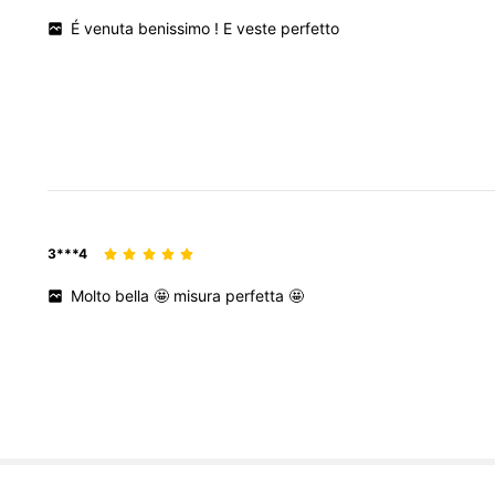
É
venuta
benissimo
!
E
veste
perfetto
3***4
Molto
bella
🤩
misura
perfetta
🤩