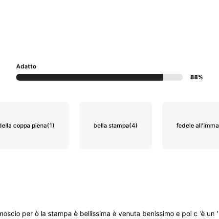
Adatto
88%
 della coppa piena
(1)
bella stampa
(4)
fedele all'imm
moscio
per
ò
la
stampa
è
bellissima
è
venuta
benissimo
e
poi
c
'è
un