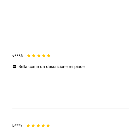
v***8
Bella
come
da
descrizione
mi
piace
b***r