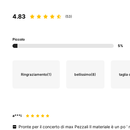
4.83
(53)
Piccolo
5%
Ringraziamento
(1)
bellissimo
(8)
taglia
a***i
Pronte
per
il
concerto
di
max
Pezzali
Il
materiale
è
un
po
'