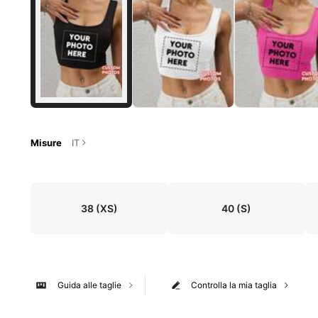
Misure
IT
38
(XS)
40
(S)
Guida alle taglie
Controlla la mia taglia