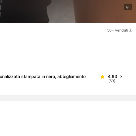
1/8
50+ venduti
sonalizzata stampata in nero, abbigliamento
4.83
(53)