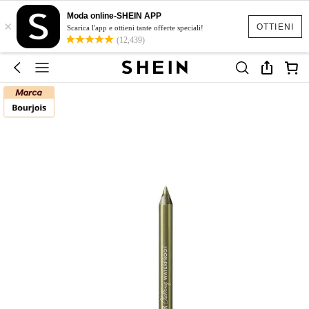
Moda online-SHEIN APP
×
OTTIENI
Scarica l'app e ottieni tante offerte speciali!
(12,439)