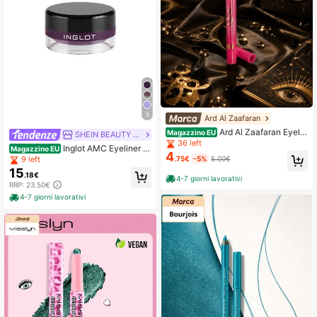
5
Ard Al Zaafaran
Ard Al Zaafaran Eyelin
Magazzino EU
SHEIN BEAUTY - BRANDS
er Yara Donna – Colore Nero, watee
36 left
Inglot AMC Eyeliner G
Magazzino EU
rproof
4
el 74 5.5 g
.75€
-5%
5.00€
9 left
15
.18€
4-7 giorni lavorativi
RRP: 23.50€
4-7 giorni lavorativi