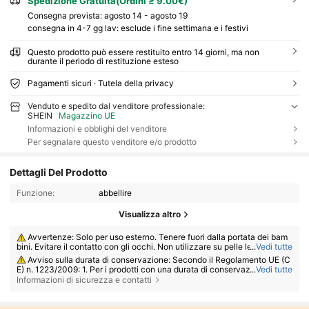
Spedizione Gratuita(Ordini ≥ 9.00€)
Consegna prevista:
agosto 14 - agosto 19
consegna in 4-7 gg lav: esclude i fine settimana e i festivi
Questo prodotto può essere restituito entro 14 giorni, ma non
durante il periodo di restituzione esteso
Pagamenti sicuri · Tutela della privacy
Venduto e spedito dal venditore professionale:
SHEIN
Magazzino UE
Informazioni e obblighi del venditore
Per segnalare questo venditore e/o prodotto
Dettagli Del Prodotto
Funzione:
abbellire
Visualizza altro
Avvertenze: Solo per uso esterno. Tenere fuori dalla portata dei bam
bini. Evitare il contatto con gli occhi. Non utilizzare su pelle lesa o irritat
...
Vedi tutte
a. Interrompere l'uso in caso di irritazione.
Avviso sulla durata di conservazione: Secondo il Regolamento UE (C
E) n. 1223/2009: 1. Per i prodotti con una durata di conservazione totale
...
Vedi tutte
≤ 30 mesi: la data di scadenza sarà indicata da una clessidra ⌛ + data s
Informazioni di sicurezza e contatti
ulla confezione, oppure in italiano, "da consumarsi preferibilmente entr
o" o "da consumarsi preferibilmente entro la fine di" + data; 2. Per i prod
otti con una durata di conservazione totale > 30 mesi: la dicitura PAO è