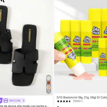
15
5/10 Bastoncini (9g, 21g, 36g) Di Coll
MICCOM
esistente - Asciugatura Rapida, Alta V
(1000+)
Per Carta E Artigianato, Un Essenziale 
e da donna alla moda con punta qua