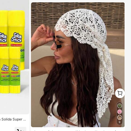
2/1, Essenziali estivi
1
1
a Solida Super R
9
iscosità, Adatti
Per L'Ufficio, F