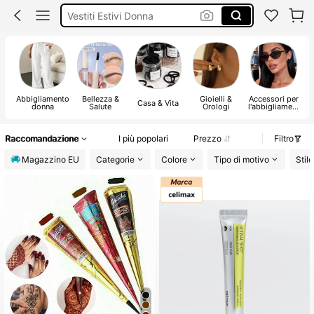
Squishy
Sandali Donna Estivi
Costumi Mare Donna
Abbigliamento
Bellezza &
Gioielli &
Accessori per
Casa & Vita
donna
Salute
Orologi
l'abbigliament
Ab
o
Raccomandazione
I più popolari
Prezzo
Filtro
Magazzino EU
Categorie
Colore
Tipo di motivo
Stile