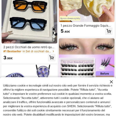
1 pezzo Grande Formaggio Squish
y, Giocattolo da Strizzare a Forma d
5
.40€
i Formaggio, Giocattolo da Strizzare
a Cubo Fatto a Mano Riempito, Non
Rimbalzante, Giocattolo da Strizzar
6
e a Forma di Formaggio Modellabil
2 pezzi Occhiali da uomo retrò qua
e, Giocattolo da Strizzare per Allevi
drati, montatura piccola, per strada,
are lo Stress per Adolescenti & Adul
#1 Bestseller
in Set di occhiali da uomo
uso quotidiano, foto, ciclismo, spiag
ti, Regalo di Compleanno/Festa, De
3
gia, vacanza, regalo, festa, Natale,
corazione per la Casa/Ornamenti d
.98€
estetica Y2K
a Scrivania, Giocattolo, Migliorame
nto dell'Umore
Utilizziamo cookie e tecnologie simili sul nostro sito web per fornire il servizio richiesto e
offrirvi la migliore esperienza di navigazione possibile. Potete "Rifiuta tutto", "Accetta
tutto" o impostare le vostre preferenze sui cookie in qualsiasi momento a vostra scelta.
Selezionando "Accetta tutto", attiveremo tutti i cookie opzionali, che ci aiutano ad
analizzare il traffico, offrire funzionalità avanzate e personalizzare contenuti e annunci
per migliorare la vostra esperienza di acquisto con SHEIN. Selezionando "Rifiuta tutto",
28
consentite l'utilizzo dei soli cookie strettamente necessari per il funzionamento del
nostro sito web. Potete disabilitarli modificando le impostazioni del vostro browser, ma
100 pezzi di ciglia finte in visone si