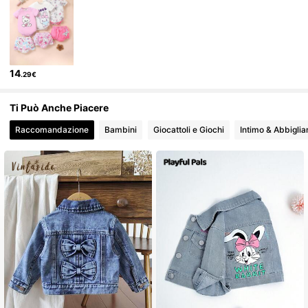
743K Follower
4.92
14
.29€
743K Follower
4.92
Ti Può Anche Piacere
743K Follower
4.92
Raccomandazione
Bambini
Giocattoli e Giochi
Intimo & Abbigli
743K Follower
4.92
743K Follower
4.92
743K Follower
4.92
743K Follower