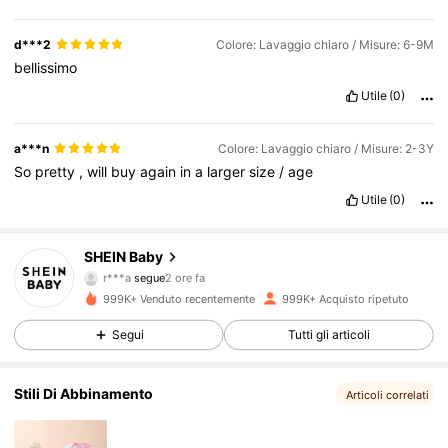
d***2
Colore: Lavaggio chiaro / Misure: 6-9M
bellissimo
Utile
(0)
a***n
Colore: Lavaggio chiaro / Misure: 2-3Y
So
pretty
,
will
buy
again
in
a
larger
size
/
age
Utile
(0)
743K Follower
4.92
SHEIN Baby
r***a
segue
2 ore fa
l***a
sta navigando
743K Follower
4.92
999K+ Venduto recentemente
999K+ Acquisto ripetuto
Segui
Tutti gli articoli
743K Follower
4.92
Stili Di Abbinamento
Articoli correlati
743K Follower
4.92