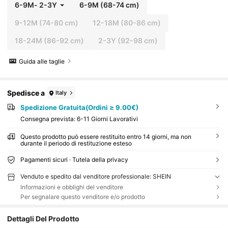
6-9M
-
2-3Y
6-9M
(68-74 cm)
9-12M
(74-80 cm)
12-18M
(80-86 cm)
18-24M
(86-92 cm)
2-3Y
(92-98 cm)
Guida alle taglie
Spedisce a
Italy
Spedizione Gratuita(Ordini ≥ 9.00€)
Consegna prevista:
6-11 Giorni Lavorativi
Questo prodotto può essere restituito entro 14 giorni, ma non
durante il periodo di restituzione esteso
Pagamenti sicuri · Tutela della privacy
Venduto e spedito dal venditore professionale: SHEIN
Informazioni e obblighi del venditore
Per segnalare questo venditore e/o prodotto
Dettagli Del Prodotto