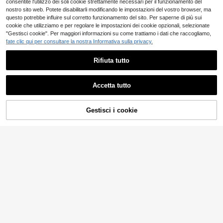
stagione autunnale
consentite l'utilizzo dei soli cookie strettamente necessari per il funzionamento del
nostro sito web. Potete disabilitarli modificando le impostazioni del vostro browser, ma
questo potrebbe influire sul corretto funzionamento del sito. Per saperne di più sui
cookie che utilizziamo e per regolare le impostazioni dei cookie opzionali, selezionate
"Gestisci cookie". Per maggiori informazioni su come trattiamo i dati che raccogliamo,
fate clic qui per consultare la nostra Informativa sulla privacy.
Rifiuta tutto
Accetta tutto
Gestisci i cookie
AGGIUNGI AL CARRELLO