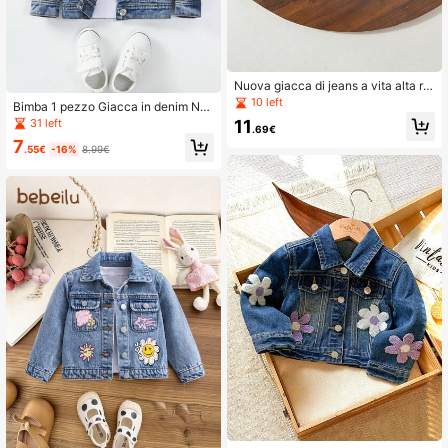
Nuova giacca di jeans a vita alta ric
amata con ciliegie e orli sfrangiati p
10 left
Bimba 1 pezzo Giacca in denim Nat
er bambine, arrivo autunnale
ale dettaglio ricamo
31 left
11
.69€
7
.55€
-16%
8.99€