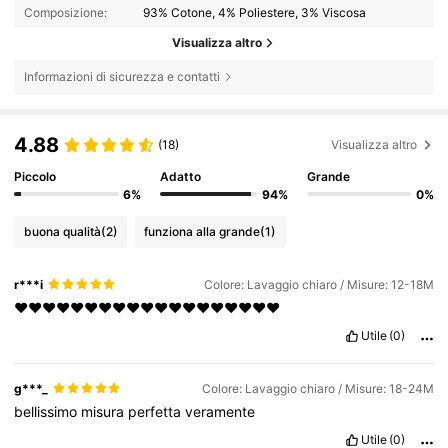
Composizione:
93% Cotone, 4% Poliestere, 3% Viscosa
Visualizza altro
Informazioni di sicurezza e contatti
4.88
(18)
Visualizza altro
Piccolo
Adatto
Grande
6%
94%
0%
buona qualità
(2)
funziona alla grande
(1)
r***i
Colore: Lavaggio chiaro / Misure: 12-18M
❤️❤️❤️❤️❤️❤️❤️❤️❤️❤️❤️❤️❤️❤️❤️❤️❤️❤️❤️
Utile
(0)
g***_
Colore: Lavaggio chiaro / Misure: 18-24M
bellissimo
misura
perfetta
veramente
Utile
(0)