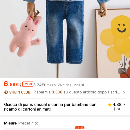
1/6
6
.59€
-20%
8.24€
Prezzo IVA e dazi inclusi
Risparmia
0.33€
su questo articolo dopo l'iscrizione.
Giacca di jeans casual e carina per bambine con
4.88
ricamo di cartoni animati
(18)
Misure
Predefinito
14 left