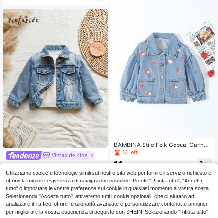
ni e sulla parte anteriore, giacca ov
iano, giacca di jeans casual alla mo
ersize, comoda in cotone denim, ad
da per bambine
atta per uso quotidiano, casa, viagg
io, articolo popolare, nuovo arrivo p
er l'autunno 2025
BAMBINA Stile Folk Casual Carino
Camicia in denim con collo Peter P
13 left
Vintaside Kids
an, Stampa Fragola, Abbottonatura
11
Vintaside Kids Giacca di jeans per b
frontale, Maniche a goccia, Un Mus
.36€
ambina, lavaggio chiaro blu, vestibil
t-Have moda per tutte le stagioni
17 left
Utilizziamo cookie e tecnologie simili sul nostro sito web per fornire il servizio richiesto e
ità casual morbida, ricamo a forma
offrirvi la migliore esperienza di navigazione possibile. Potete "Rifiuta tutto", "Accetta
13
di cuore, tessuto di jeans in cotone
.31€
-27%
18.48€
tutto" o impostare le vostre preferenze sui cookie in qualsiasi momento a vostra scelta.
morbido, capo essenziale alla moda
Selezionando "Accetta tutto", attiveremo tutti i cookie opzionali, che ci aiutano ad
per le ragazze, adatto per l'autunn
analizzare il traffico, offrire funzionalità avanzate e personalizzare contenuti e annunci
o/inverno, uso quotidiano, fotografi
a, uscite, raduni. Nuovo arrivo per la
per migliorare la vostra esperienza di acquisto con SHEIN. Selezionando "Rifiuta tutto",