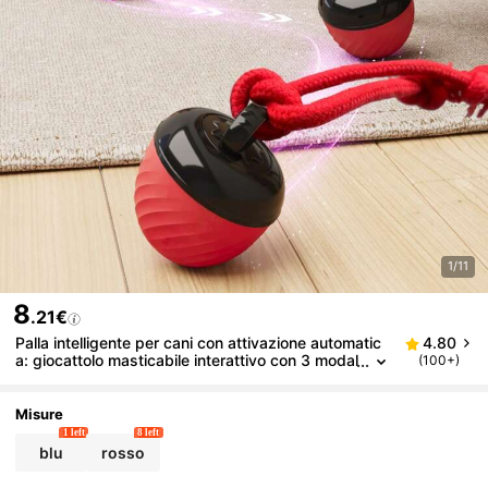
1/11
8
.21€
Palla intelligente per cani con attivazione automatic
4.80
a: giocattolo masticabile interattivo con 3 modal
(100+)
ità, attivato dal movimento - risolve la noia, dive
rtente per cuccioli e cani in fase di dentizione
Misure
1 left
8 left
blu
rosso