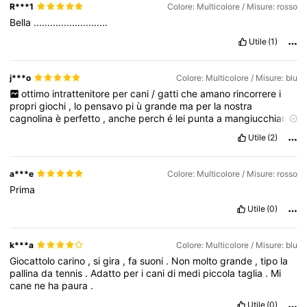
R***1
Colore: Multicolore / Misure: rosso
Bella
...........................
Utile
(1)
j***o
Colore: Multicolore / Misure: blu
ottimo
intrattenitore
per
cani
/
gatti
che
amano
rincorrere
i
propri
giochi
,
lo
pensavo
pi
ù
grande
ma
per
la
nostra
cagnolina
è
perfetto
,
anche
perch
é
lei
punta
a
mangiucchiare
la
cordicella
Utile
(2)
a***e
Colore: Multicolore / Misure: rosso
Prima
Utile
(0)
k***a
Colore: Multicolore / Misure: blu
Giocattolo
carino
,
si
gira
,
fa
suoni
.
Non
molto
grande
,
tipo
la
pallina
da
tennis
.
Adatto
per
i
cani
di
medi
piccola
taglia
.
Mi
cane
ne
ha
paura
.
Utile
(0)