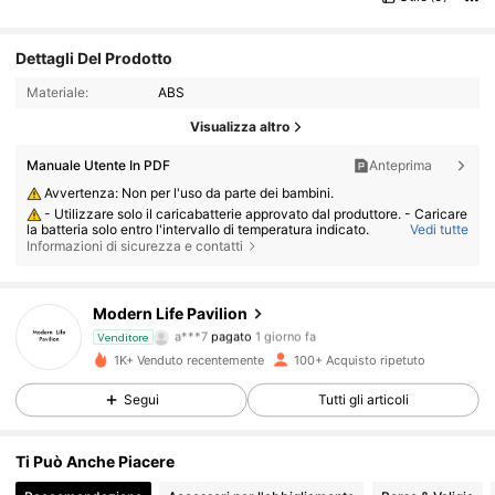
Dettagli Del Prodotto
Materiale:
ABS
Visualizza altro
Manuale Utente In PDF
Anteprima
Avvertenza: Non per l'uso da parte dei bambini.
- Utilizzare solo il caricabatterie approvato dal produttore. - Caricare
la batteria solo entro l'intervallo di temperatura indicato.
Vedi tutte
Informazioni di sicurezza e contatti
- Sostituire la batteria con una di tipo errato può provocare incendi o
esplosioni. - Smaltire la batteria nel fuoco o in un forno caldo, oppure sc
hiacciarla o tagliarla, può provocare un'esplosione. - Lasciare la batteri
a in condizioni di calore estremo o bassa pressione atmosferica può pro
vocare un'esplosione o la fuoriuscita di liquidi o gas infiammabili.
Modern Life Pavilion
27 Follower
4.73
a***7
pagato
1 giorno fa
Venditore
1K+ Venduto recentemente
100+ Acquisto ripetuto
27 Follower
4.73
Segui
Tutti gli articoli
27 Follower
4.73
Ti Può Anche Piacere
27 Follower
4.73