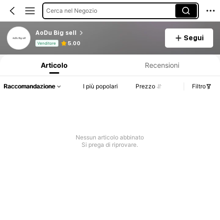
Cerca nel Negozio
AoDu Big sell
Segui
Informazioni sul prodotto: Comunicazione del prezzo, dettagli su vendite e disponibilità.
5.00
Venditore
Articolo
Recensioni
Raccomandazione
I più popolari
Prezzo
Filtro
Nessun articolo abbinato
Si prega di riprovare.