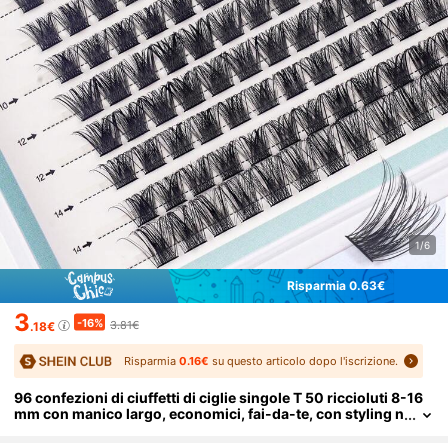
1/6
Risparmia 0.63€
3
-16%
3.81€
.18€
Risparmia
0.16€
su questo articolo dopo l'iscrizione.
96 confezioni di ciuffetti di ciglie singole T 50 riccioluti 8-16
mm con manico largo, economici, fai-da-te, con styling n
aturale e ultra-spessi, riutilizzabili. Ideali per la vita quoti
diana a casa o in viaggio, matrimoni, appuntamenti, feste e fe