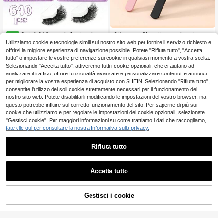
Set di 640 pezzi di extension
2/1 pezzo Pinzette nere in polvere
NEW
per ciglia finte - Lunghezze miste 8
per ciglia finte, strumento per ciglia,
(1000+)
Utilizziamo cookie e tecnologie simili sul nostro sito web per fornire il servizio richiesto e
4
.98€
-16mm, 60D+80D naturale spessa
pinza per rifilare le ciglia, innesto di
offrirvi la migliore esperienza di navigazione possibile. Potete "Rifiuta tutto", "Accetta
2
combinazione di 2 stili, adatto per p
ciglia, arricciaciglia, clips a forma di
.48€
tutto" o impostare le vostre preferenze sui cookie in qualsiasi momento a vostra scelta.
rincipianti, riutilizzabile, ricciolo D, c
delfino e piuma dorata, pinzette di a
Selezionando "Accetta tutto", attiveremo tutti i cookie opzionali, che ci aiutano ad
iglia di lunga durata
lta precisione per manicure
analizzare il traffico, offrire funzionalità avanzate e personalizzare contenuti e annunci
per migliorare la vostra esperienza di acquisto con SHEIN. Selezionando "Rifiuta tutto",
consentite l'utilizzo dei soli cookie strettamente necessari per il funzionamento del
nostro sito web. Potete disabilitarli modificando le impostazioni del vostro browser, ma
questo potrebbe influire sul corretto funzionamento del sito. Per saperne di più sui
cookie che utilizziamo e per regolare le impostazioni dei cookie opzionali, selezionate
"Gestisci cookie". Per maggiori informazioni su come trattiamo i dati che raccogliamo,
fate clic qui per consultare la nostra Informativa sulla privacy.
Rifiuta tutto
Accetta tutto
Gestisci i cookie
AGGIUNGI AL CARRELLO
28
120 pezzi di ciuffi di ciglia finte aut
oadesive senza colla a forma di C,
4
100 pezzi di ciglia finte in visone si
.08€