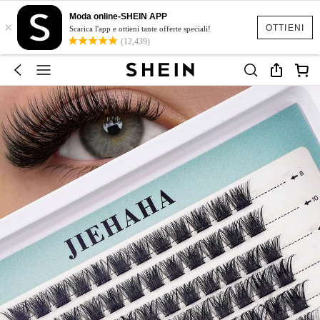
Moda online-SHEIN APP
×
OTTIENI
Scarica l'app e ottieni tante offerte speciali!
(12,439)