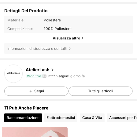
Dettagli Del Prodotto
Materiale:
Poliestere
Composizione:
100% Poliestere
Visualizza altro
Informazioni di sicurezza e contatti
9 Follower
4.71
AtelierLash
n***n
segue
1 giorno fa
Venditore
9 Follower
4.71
Segui
Tutti gli articoli
Ti Può Anche Piacere
Raccomandazione
Elettrodomestici
Casa & Vita
Accessori per l