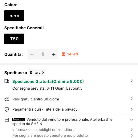
stival musicali, primavera e viaggi
Colore
nero
Specifiche Generali
T50
Quantità:
14 left
Spedisce a
Italy
Spedizione Gratuita(Ordini ≥ 9.00€)
Consegna prevista:
6-11 Giorni Lavorativi
Resi gratuiti entro 30 giorni
Pagamenti sicuri · Tutela della privacy
Venduto dal venditore professionale: AtelierLash e
Mercato
spedito da SHEIN
Informazioni e obblighi del venditore
Per segnalare questo venditore e/o prodotto