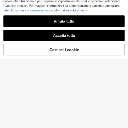
cookie che utilizziamo e per regolare le impostazioni dei cookie opzionali, selezionate
"Gestisci cookie". Per maggiori informazioni su come trattiamo i dati che raccogliamo,
fate clic qui per consultare la nostra Informativa sulla privacy.
Rifiuta tutto
Accetta tutto
5
Gestisci i cookie
Bottiglia spray da 38ml con motivo
AGGIUNGI AL CARRELLO
a fiocco, con molletta rotante, opzio
2
.48€
ni multicolore, bottiglia ricaricabile
3pcs/5pcs Flaconi spray portatili in
portatile, bottiglia spray per alcol, b
vetro ispessito da 5ml 10ml con sfu
3
ottiglia per concentrato di oli essen
.98€
matura grigio-blu, flaconi vuoti per r
ziali, bottiglia per igienizzante mani,
icarica di profumi da viaggio
bottiglia per alcol, bottiglia portatile
da viaggio, con manica in silicone e
gancio, adatta per soggiorno, camer
a da letto, esterno, uso quotidiano