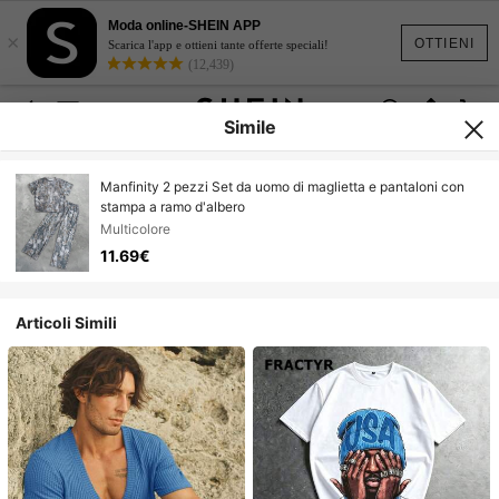
Moda online-SHEIN APP
×
OTTIENI
Scarica l'app e ottieni tante offerte speciali!
(12,439)
Simile
Manfinity 2 pezzi Set da uomo di maglietta e pantaloni con
stampa a ramo d'albero
Multicolore
11.69€
Articoli Simili