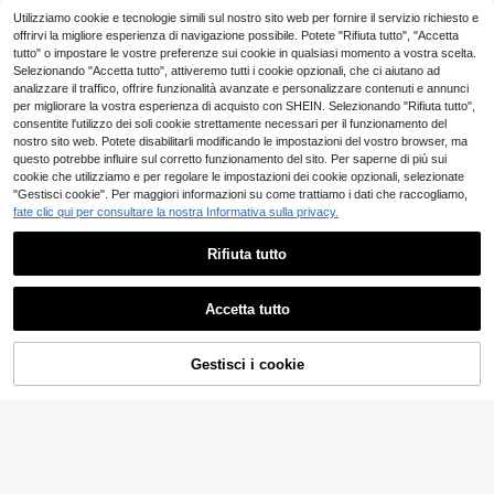
rte e pantaloncini con stampa limon
15
Utilizziamo cookie e tecnologie simili sul nostro sito web per fornire il servizio richiesto e
.98€
e, stile vacanza mediterranea italia
offrirvi la migliore esperienza di navigazione possibile. Potete "Rifiuta tutto", "Accetta
na, adatto per spiaggia o vacanze s
4-7 giorni lavorativi
tutto" o impostare le vostre preferenze sui cookie in qualsiasi momento a vostra scelta.
ull'isola, feste estive all'aperto, il set
limone ti aiuta a catturare i dolci mo
Selezionando "Accetta tutto", attiveremo tutti i cookie opzionali, che ci aiutano ad
menti dell'estate italiana
analizzare il traffico, offrire funzionalità avanzate e personalizzare contenuti e annunci
per migliorare la vostra esperienza di acquisto con SHEIN. Selezionando "Rifiuta tutto",
consentite l'utilizzo dei soli cookie strettamente necessari per il funzionamento del
9
nostro sito web. Potete disabilitarli modificando le impostazioni del vostro browser, ma
questo potrebbe influire sul corretto funzionamento del sito. Per saperne di più sui
Manfinity Homme Set
Magazzino EU
cookie che utilizziamo e per regolare le impostazioni dei cookie opzionali, selezionate
casual da uomo con t-shirt a manic
#3 Bestseller
in Grigio Coordinati di magliette da uomo
he corte con stampa a lettere e sco
"Gestisci cookie". Per maggiori informazioni su come trattiamo i dati che raccogliamo,
(1000+)
llo rotondo, e pantaloncini con couli
fate clic qui per consultare la nostra Informativa sulla privacy.
15
12
sse in vita, outfit comodi
.98€
Manfinity Homme 2 p
Rifiuta tutto
Magazzino EU
4-7 giorni lavorativi
ezzi Set casual da uomo con magli
19 left
Mostra articoli simili in magazzino
etta a maniche corte e collo rotond
Vedi Tutto
10
.79€
-37%
17.30€
o, vestibilità ampia, outfit estivo
Accetta tutto
Manfinity ZONE917
Ci dispiace, questo prodotto è esaurito
4-7 giorni lavorativi
Manfinity ZONE917 S
Magazzino EU
et di maglietta a maniche corte e pa
#1 Bestseller
in Figura Coordinati di magliette da uomo
Gestisci i cookie
ESAURITO
ntaloncini in stile gotico da strada, c
16
.76€
on stampa grafica di Gesù, strass, la
bbra e mimetismo, in contrasto, ada
Manfinity CasualCool
4-7 giorni lavorativi
tto per primavera/estate (alta qualit
Manfinity CasualCool Set casual co
à)
n felpa con cappuccio in pile per uo
8 left
mo, set lavorato a maglia per autun
33
.98€
no/inverno, set coordinato uomo, ou
tfit color crema per uomo, set in pile