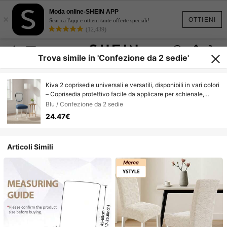
Moda online-SHEIN APP
×
OTTIENI
Scarica l'app e ottieni tante offerte speciali!
(12,439)
Trova simile in 'Confezione da 2 sedie'
Kiva 2 coprisedie universali e versatili, disponibili in vari colori
– Coprisedia protettivo facile da applicare per schienale,
seduta e braccioli.
Blu / Confezione da 2 sedie
24.47€
Articoli Simili