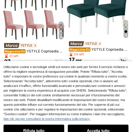
16
15
1 pezzo Copri-pouf in jacquard tint
5
11
a unita, taglia M, copertura complet
YSTYLE
.67€
YSTYLE
a elastica per poggiapiedi, copri-po
YSTYLE Coprisedia C
Magazzino EU
1/2 pezzi Coprisedia per sgabello d
YSTYLE Coprisedia C
ggiapiedi anti-sporco, adatto per di
Magazzino EU
on Schienale 2 Pezzi In Velluto, Co
24 left
7
a bar in jacquard nordico a semicer
on Schienale 6 Pezzi In Velluto, Co
vano/sedia da soggiorno
21 left
.86€
prisedia Universali, Coprisedia Elas
chio, colore unito, copertura totale
17
prisedia Universali, Coprisedia Elas
27
.99€
ticizzato Antigraffio Gatto, Copri Se
.06€
protettiva, adatto per caffè, bar e de
ticizzato Antigraffio Gatto, Copri Se
RRP: 59.99€
die Con Schienale Alto, Copri Sedia
corazione della casa
Utilizziamo cookie e tecnologie simili sul nostro sito web per fornire il servizio richiesto e
die Con Schienale Alto, Copri Sedia
Soggiorno
4-7 giorni lavorativi
4-7 giorni lavorativi
Soggiorno
offrirvi la migliore esperienza di navigazione possibile. Potete "Rifiuta tutto", "Accetta
tutto" o impostare le vostre preferenze sui cookie in qualsiasi momento a vostra scelta.
Selezionando "Accetta tutto", attiveremo tutti i cookie opzionali, che ci aiutano ad
analizzare il traffico, offrire funzionalità avanzate e personalizzare contenuti e annunci
per migliorare la vostra esperienza di acquisto con SHEIN. Selezionando "Rifiuta tutto",
consentite l'utilizzo dei soli cookie strettamente necessari per il funzionamento del
nostro sito web. Potete disabilitarli modificando le impostazioni del vostro browser, ma
questo potrebbe influire sul corretto funzionamento del sito. Per saperne di più sui
cookie che utilizziamo e per regolare le impostazioni dei cookie opzionali, selezionate
6
"Gestisci cookie". Per maggiori informazioni su come trattiamo i dati che raccogliamo,
fate clic qui per consultare la nostra Informativa sulla privacy.
Mostra articoli simili disponibili in '
Confezione da 2 sedie
'
Vedi Tutto
Risparmia 12.39€
Rifiuta tutto
Accetta tutto
Ci dispiace, questo prodotto è esaurito