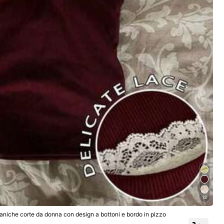
13
maniche corte da donna con design a bottoni e bordo in pizzo