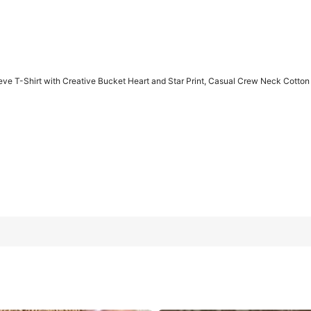
e T-Shirt with Creative Bucket Heart and Star Print, Casual Crew Neck Cotton T
et Heart and Star Print, Casual Crew Neck Cotton Top with Medium St