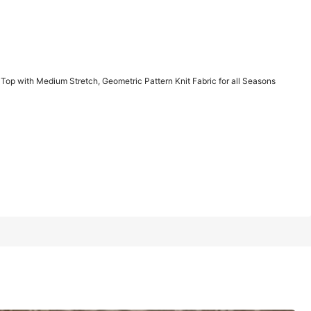
1/6
op with Medium Stretch, Geometric Pattern Knit Fabric for all Seasons
retch, Geometric Pattern Knit Fabric for all Seasons