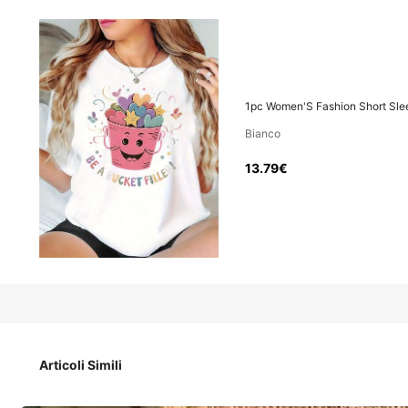
13
.79€
-13%
15.99€
Prezzo IVA e dazi inclusi
1pc Women'S Fashion Short Sleev
Sconto
Bianco
13.79€
consegna in 4-7 gg lav
1pc Women'S Fashion Short Sleeve T-Shirt with Creative Buck
Articoli Simili
Misure