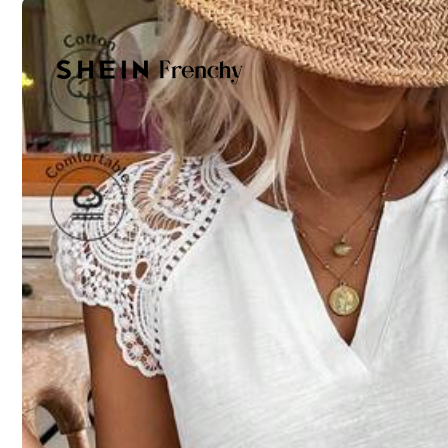
S
M
Non è la tua taglia? Dicci
Tutte le misure sono idonee per
consegna in 4-7 gg lav
Spedisce a
Italy
Spedizione Gratuita
Consegna prevista:
agosto 13 - agosto 18
consegna in 4-7 gg lav: esclude i fine settimana e i festivi
Resi gratuiti entro 30 giorni
Pagamenti sicuri · Tutela della privacy