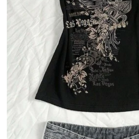
Raccomandazione
Intimo & Abbigliamento da notte
65 Follower
4.52
65 Follower
4.52
65 Follower
4.52