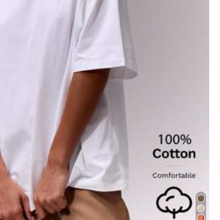
lli & Orologi
Borse & Valigie
Sport & All'aperto