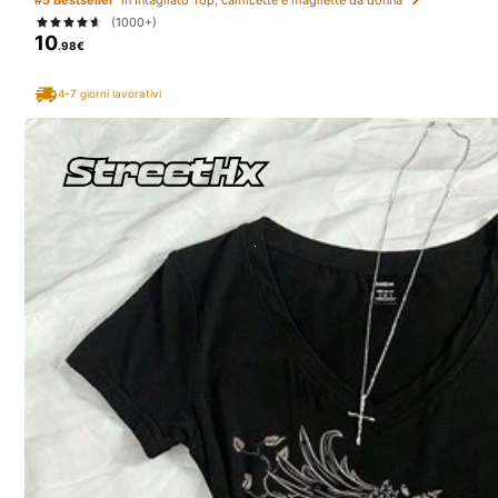
e bianco, adatta per la stagione dei matrimoni
(1000+)
10
.98€
65 Follower
4.52
4-7 giorni lavorativi
CABULEO
i***s
segue
1 giorno fa
65 Follower
4.52
Segui
65 Follower
4.52
Ti Può Anche Piacere