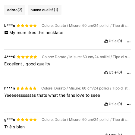
adoro
(2)
buona qualità
(1)
b***e
Colore: Dorato / Misure: 60 cm/24 pollici / Tipo di stile: design d'avanguardia
My
mum
likes
this
necklace
Utile
(0)
4***0
Colore: Dorato / Misure: 60 cm/24 pollici / Tipo di stile: design d'avanguardia
Excellent
,
good
quality
Utile
(0)
h***n
Colore: Dorato / Misure: 60 cm/24 pollici / Tipo di stile: design d'avanguardia
Yeeeeessssssas
thats
what
the
fans
love
to
seee
Utile
(0)
g***o
Colore: Dorato / Misure: 60 cm/24 pollici / Tipo di stile: design d'avanguardia
Tr
è
s
bien