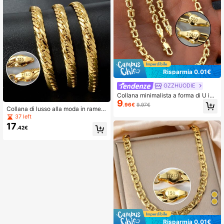
Risparmia 0.01€
GZZHUODIE
Collana minimalista a forma di U in r
9
ame placcato oro 18K per donne, ca
.96€
9.97€
Collana di lusso alla moda in rame p
tena delicata per uso quotidiano e o
laccato in oro 750 18k dell'Italia per
ccasioni speciali
37 left
l'uso quotidiano delle donne
17
.42€
Risparmia 0.01€