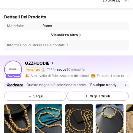
Utile
(5)
Dettagli Del Prodotto
Materiale:
Rame
Visualizza altro
Informazioni di sicurezza e contatti
24K Follower
4.85
GZZHUODIE
T***n
segue
30 minuti fa
s***2
sta navigando
Venditore
24K Follower
4.85
Alto livello di fidelizzazione dei clienti
Fondato 1 anno fa
Questo negozio è selezionato come
「Boutique trendy」
24K Follower
4.85
Segui
Tutti gli articoli
24K Follower
4.85