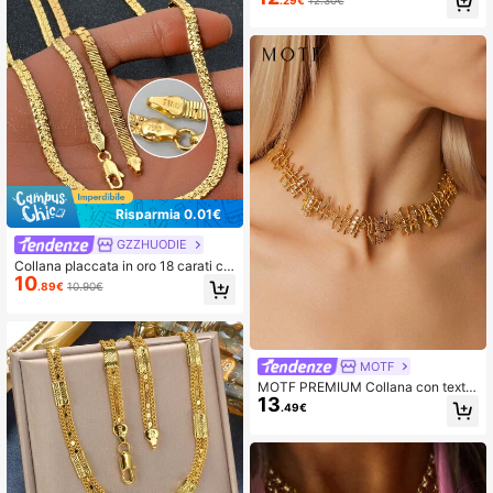
Risparmia 0.01€
GZZHUODIE
Collana placcata in oro 18 carati co
10
n texture su entrambi i lati, stile mini
.89€
10.90€
malista, adatta per l'uso quotidiano
delle donne, versatile e pratica
MOTF
MOTF PREMIUM Collana con textur
13
e intrecciata, design lineare, strass
.49€
scintillanti