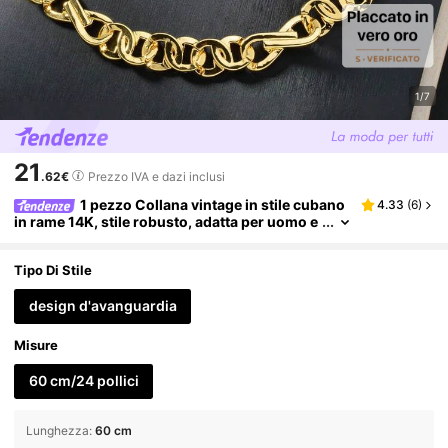
1/7
21
.62€
Prezzo IVA e dazi inclusi
1 pezzo Collana vintage in stile cubano
4.33
(
6
)
in rame 14K, stile robusto, adatta per uomo e
donna, adatta per uso quotidiano, feste e eve
nti formali
Tipo Di Stile
design d'avanguardia
Misure
60 cm/24 pollici
Lunghezza
:
60 cm