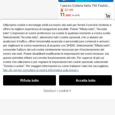
1 pezzo Collana Italia 750 Fashion
placcata in rame 18K con texture ell
32 left
ittica, stile elegante per uomo e don
11
.36€
11.37€
na, adatta per uso quotidiano, feste
e banchetti, regalo perfetto
Utilizziamo cookie e tecnologie simili sul nostro sito web per fornire il servizio richiesto e
offrirvi la migliore esperienza di navigazione possibile. Potete "Rifiuta tutto", "Accetta
tutto" o impostare le vostre preferenze sui cookie in qualsiasi momento a vostra scelta.
Selezionando "Accetta tutto", attiveremo tutti i cookie opzionali, che ci aiutano ad
analizzare il traffico, offrire funzionalità avanzate e personalizzare contenuti e annunci
per migliorare la vostra esperienza di acquisto con SHEIN. Selezionando "Rifiuta tutto",
consentite l'utilizzo dei soli cookie strettamente necessari per il funzionamento del
nostro sito web. Potete disabilitarli modificando le impostazioni del vostro browser, ma
questo potrebbe influire sul corretto funzionamento del sito. Per saperne di più sui
cookie che utilizziamo e per regolare le impostazioni dei cookie opzionali, selezionate
"Gestisci cookie". Per maggiori informazioni su come trattiamo i dati che raccogliamo,
fate clic qui per consultare la nostra Informativa sulla privacy.
Rifiuta tutto
Accetta tutto
Gestisci i cookie
AGGIUNGI AL CARRELLO