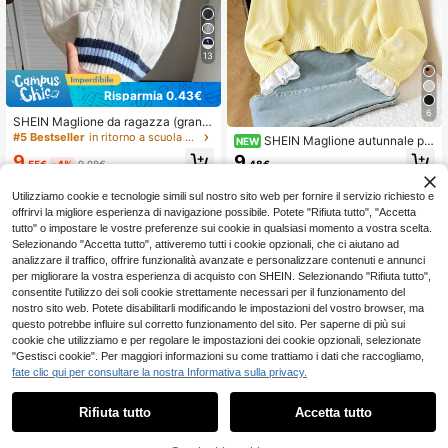
13
Risparmia 0.43€
6
SHEIN Maglione da ragazza (grand
e) color albicocca chiaro con scollo
#5 Bestseller
in ritorno a scuola Maglieria per ragazze adolesce
SHEIN Maglione autunnale per
NEW
a V, maglione lavorato a maglia rica
ragazze pre-adolescenti con ricam
9
9
mato, morbido e confortevole, adatt
.55€
-4%
9.98€
.48€
o a cuore, patchwork e orlo con vol
o per uso quotidiano, uscite, viaggi,
ant
vacanze, casa, asilo nido e tempo li
Utilizziamo cookie e tecnologie simili sul nostro sito web per fornire il servizio richiesto e
bero.
offrirvi la migliore esperienza di navigazione possibile. Potete "Rifiuta tutto", "Accetta
tutto" o impostare le vostre preferenze sui cookie in qualsiasi momento a vostra scelta.
Selezionando "Accetta tutto", attiveremo tutti i cookie opzionali, che ci aiutano ad
analizzare il traffico, offrire funzionalità avanzate e personalizzare contenuti e annunci
per migliorare la vostra esperienza di acquisto con SHEIN. Selezionando "Rifiuta tutto",
consentite l'utilizzo dei soli cookie strettamente necessari per il funzionamento del
nostro sito web. Potete disabilitarli modificando le impostazioni del vostro browser, ma
questo potrebbe influire sul corretto funzionamento del sito. Per saperne di più sui
cookie che utilizziamo e per regolare le impostazioni dei cookie opzionali, selezionate
"Gestisci cookie". Per maggiori informazioni su come trattiamo i dati che raccogliamo,
fate clic qui per consultare la nostra Informativa sulla privacy.
Rifiuta tutto
Accetta tutto