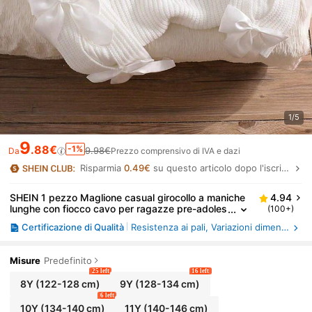
1/5
9
.88€
-1%
9.98€
Da
Prezzo comprensivo di IVA e dazi
Risparmia
0.49€
su questo articolo dopo l'iscrizione.
SHEIN 1 pezzo Maglione casual girocollo a maniche
4.94
lunghe con fiocco cavo per ragazze pre-adoles
(100+)
centi, adatto per autunno/inverno
Certificazione di Qualità
Resistenza ai pali, Variazioni dimensionali dei tessuti dopo il lavaggio domestico
Misure
Predefinito
25 left
16 left
8Y
(122-128 cm)
9Y
(128-134 cm)
6 left
10Y
(134-140 cm)
11Y
(140-146 cm)