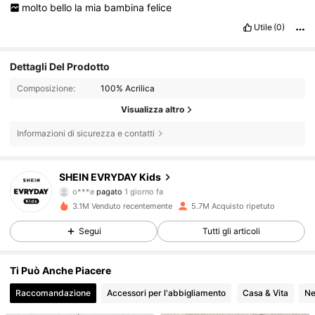
molto
bello
la
mia
bambina
felice
Utile
(0)
Dettagli Del Prodotto
Composizione:
100% Acrilica
Visualizza altro
Informazioni di sicurezza e contatti
SHEIN EVRYDAY Kids
426K Follower
4.90
o***e
pagato
1 giorno fa
3.1M Venduto recentemente
5.7M Acquisto ripetuto
426K Follower
4.90
Segui
Tutti gli articoli
Ti Può Anche Piacere
426K Follower
4.90
Raccomandazione
Accessori per l'abbigliamento
Casa & Vita
Ne