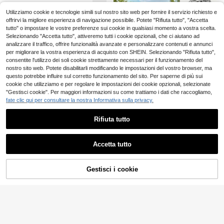
donne e ragazze
r il ritorno a scuola, Accessori per c
Utilizziamo cookie e tecnologie simili sul nostro sito web per fornire il servizio richiesto e
apelli carini per uso quotidiano per
1/5 pezzi Fasce per capelli bohémie
donne
n floreali, Fasce elastiche triangolar
offrirvi la migliore esperienza di navigazione possibile. Potete "Rifiuta tutto", "Accetta
2
.98€
i in chiffon, Accessori per capelli all
tutto" o impostare le vostre preferenze sui cookie in qualsiasi momento a vostra scelta.
a moda adatti per qualsiasi occasio
Selezionando "Accetta tutto", attiveremo tutti i cookie opzionali, che ci aiutano ad
ne
analizzare il traffico, offrire funzionalità avanzate e personalizzare contenuti e annunci
per migliorare la vostra esperienza di acquisto con SHEIN. Selezionando "Rifiuta tutto",
consentite l'utilizzo dei soli cookie strettamente necessari per il funzionamento del
nostro sito web. Potete disabilitarli modificando le impostazioni del vostro browser, ma
questo potrebbe influire sul corretto funzionamento del sito. Per saperne di più sui
cookie che utilizziamo e per regolare le impostazioni dei cookie opzionali, selezionate
"Gestisci cookie". Per maggiori informazioni su come trattiamo i dati che raccogliamo,
fate clic qui per consultare la nostra Informativa sulla privacy.
Rifiuta tutto
Mostra articoli simili in magazzino
Risparmia 0.08€
Vedi Tutto
1 pezzo Fascia per capelli stile boh
Accetta tutto
Nuova fascia per capelli da donna
Ci dispiace, questo prodotto è esaurito
o larga, fascia elastica intrecciata,
2
a tinta unita con pois, fascia larga v
40 left
1 pezzo Fascia larga incrociata da
.98€
accessorio per capelli di moda da st
intage con fiocco annodato, acces
donna in stile bohémien con motivo
rada, versatile per viaggi e fotografi
2
2
sorio per capelli elastico morbido a
.90€
-2%
2.98€
.98€
Gestisci i cookie
paisley, accessorio per capelli vers
ESAURITO
a
ntiscivolo alla moda
atile e alla moda, turbante, accesso
ri boho per vacanze estive, viaggi, f
1 pezzo Sciarpa da donna rosa mini
estival, feste
malista stampata da 90 cm, uso mul
4
.35€
tifunzionale, può essere utilizzata c
ome cintura, decorazione, foulard, s
cialle o accessori simili, un accesso
rio di stile bohémien alla moda per t