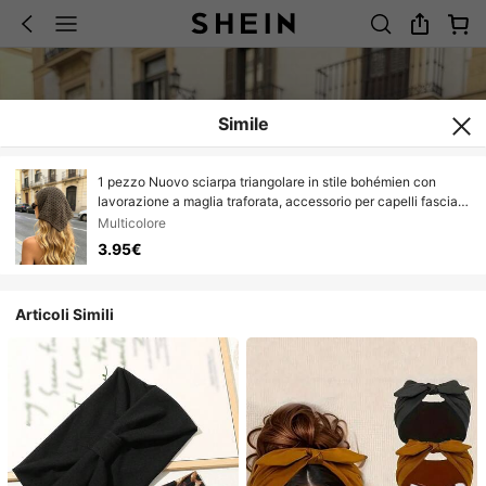
Simile
1 pezzo Nuovo sciarpa triangolare in stile bohémien con
lavorazione a maglia traforata, accessorio per capelli fascia
di moda, bandana decorativa in stile hip hop rock, fascia
Multicolore
versatile unisex
3.95€
Articoli Simili