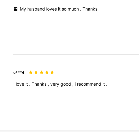
My
husband
loves
it
so
much
.
Thanks
c***4
I
love
it
.
Thanks
,
very
good
,
i
recommend
it
.