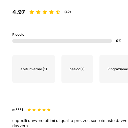
4.97
(42)
Piccolo
0%
abiti invernali
(1)
basico
(1)
Ringraziame
m***1
cappelli
davvero
ottimi
di
qualita
prezzo
,
sono
rimasto
davve
davvero