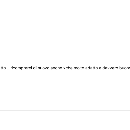
utto
..
ricomprerei
di
nuovo
anche
xche
molto
adatto
e
davvero
buon