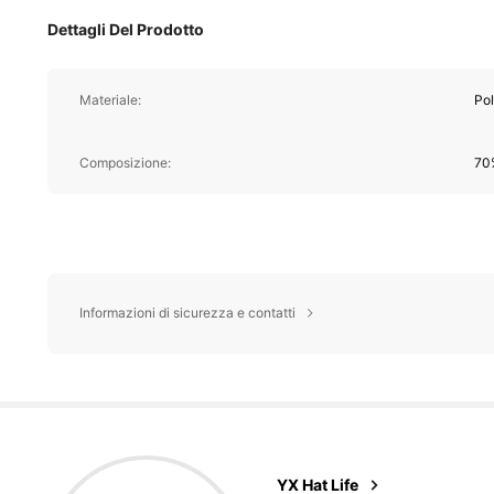
Dettagli Del Prodotto
Materiale:
Pol
Composizione:
70
Informazioni di sicurezza e contatti
37K F
4.86
YX Hat Life