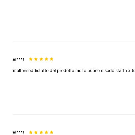
m***1
moltonsoddisfatto
del
prodotto
molto
buono
e
soddisfatto
x
t
m***1