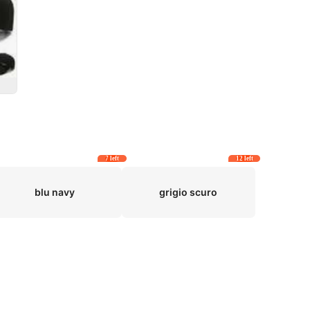
7 left
12 left
blu navy
grigio scuro