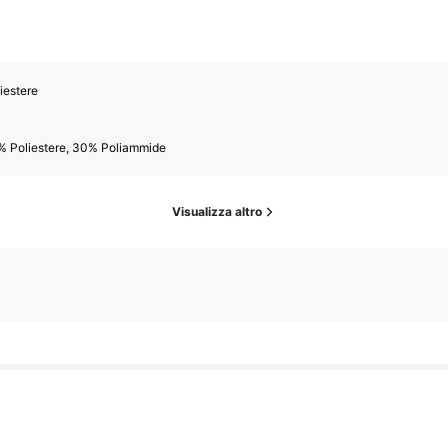
iestere
% Poliestere, 30% Poliammide
Visualizza altro
ollower