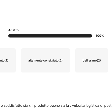
Adatto
100%
nto
(1)
altamente consigliato
(2)
bellissimo
(2)
ro
soddisfatto
sia
x
il
prodotto
buono
sia
la
.
velocita
logistica
di
pos