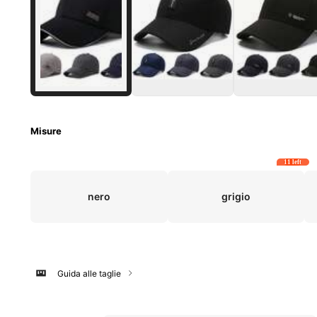
Misure
11 left
nero
grigio
Guida alle taglie