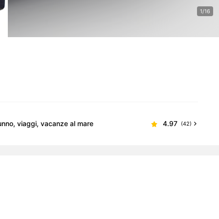
1/16
unno, viaggi, vacanze al mare
4.97
(42)