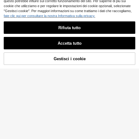
questo potrebbe influire sul corretto funzionamento del sito. Per saperne di più sui
cookie che utilizziamo e per regolare le impostazioni dei cookie opzionali, selezionate
"Gestisci cookie". Per maggiori informazioni su come trattiamo i dati che raccogliamo,
fate clic qui per consultare la nostra Informativa sulla privacy.
Rifiuta tutto
Accetta tutto
Gestisci i cookie
AGGIUNGI AL CARRELLO