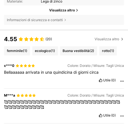
Materiale:
Lega di zinco
Visualizza altro
Informazioni di sicurezza e contatti
4.55
(20)
Visualizza altro
femminile
(1)
ecologico
(1)
Buona vestibilità
(2)
rotto
(1)
c***0
Colore: Dorato / Misure: Tagli Unica
Bellaaaaaa
arrivata
in
una
quindicina
di
giorni
circa
Utile
(0)
M***a
Colore: Dorato / Misure: Tagli Unica
🥰🥰🥰🥰🥰🥰🥰🥰🥰🥰🥰🥰🥰🥰🥰🥰🥰🥰🥰🥰🥰🥰🥰🥰🥰🥰🥰🥰🥰
🥰🥰🥰🥰🥰🥰🥰🥰🥰🥰
Utile
(0)