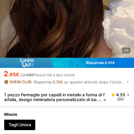
1/6
Risparmia 0.01€
2
.95€
2.96€
Prezzo IVA e dazi inclusi
Risparmia
0.15€
su questo articolo dopo l'iscrizione.
1 pezzo Fermaglio per capelli in metallo a forma di f
4.55
arfalla, design minimalista personalizzato di lus
(20)
so, versatile, con pendente a nappa, accessori
o per capelli
Misure
Tagli Unica