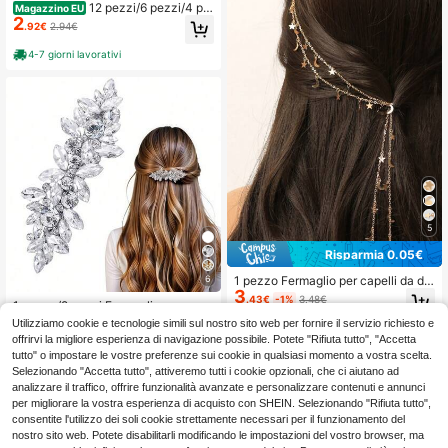
12 pezzi/6 pezzi/4 pe
Magazzino EU
2
zzi Fermagli per capelli in metallo a
.92€
2.94€
forma di fiore mini, fermagli laterali
da donna, accessori per capelli cari
4-7 giorni lavorativi
ni, accessori per capelli, fermagli pe
r frangia, artigli per capelli
5
Risparmia 0.05€
6
1 pezzo Fermaglio per capelli da do
3
nna con catena, accessorio per cap
.43€
-1%
3.48€
1 pezzo/2 pezzi Fermagli per capell
elli con nappine a forma di stella e l
i con fiori in strass, stile elegante da
una, gioiello per la testa, accessorio
#1 Bestseller
in Acciaio inossidabile Accessori per capelli da d
Utilizziamo cookie e tecnologie simili sul nostro sito web per fornire il servizio richiesto e
principessa, accessori per capelli d
per capelli, gioiello per capelli, per
2
offrirvi la migliore esperienza di navigazione possibile. Potete "Rifiuta tutto", "Accetta
.96€
a sposa e damigella d'onore per mat
matrimonio, accessori per capelli, p
tutto" o impostare le vostre preferenze sui cookie in qualsiasi momento a vostra scelta.
rimonio, adatti per acconciature rac
er la futura sposa
Selezionando "Accetta tutto", attiveremo tutti i cookie opzionali, che ci aiutano ad
colte, appuntamenti, feste, matrimo
analizzare il traffico, offrire funzionalità avanzate e personalizzare contenuti e annunci
ni, estate, vacanze, viaggi
per migliorare la vostra esperienza di acquisto con SHEIN. Selezionando "Rifiuta tutto",
consentite l'utilizzo dei soli cookie strettamente necessari per il funzionamento del
nostro sito web. Potete disabilitarli modificando le impostazioni del vostro browser, ma