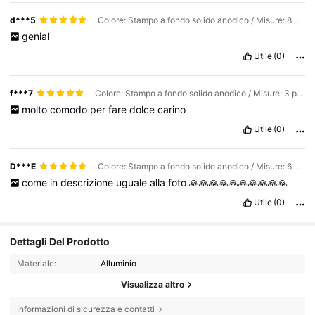
d***5
Colore: Stampo a fondo solido anodico / Misure: 8 pollici
genial
Utile
(0)
f***7
Colore: Stampo a fondo solido anodico / Misure: 3 pezzi da 4/6/8 pollici
molto
comodo
per
fare
dolce
carino
Utile
(0)
D***E
Colore: Stampo a fondo solido anodico / Misure: 6 pollici
come
in
descrizione
uguale
alla
foto
🙏🙏🙏🙏🙏🙏🙏🙏🙏🙏
Utile
(0)
Dettagli Del Prodotto
Materiale:
Alluminio
Visualizza altro
3.7K Follower
4.91
Informazioni di sicurezza e contatti