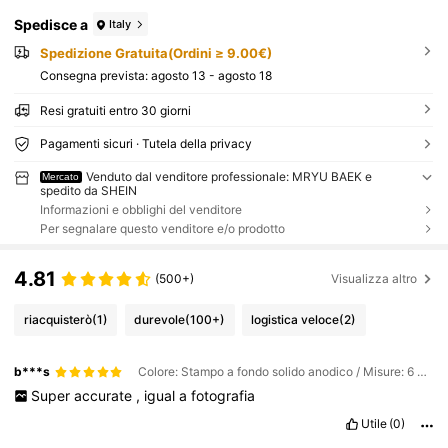
Spedisce a
Italy
Spedizione Gratuita(Ordini ≥ 9.00€)
Consegna prevista:
agosto 13 - agosto 18
Resi gratuiti entro 30 giorni
Pagamenti sicuri · Tutela della privacy
Venduto dal venditore professionale: MRYU BAEK e
Mercato
spedito da SHEIN
Informazioni e obblighi del venditore
Per segnalare questo venditore e/o prodotto
4.81
(500+)
Visualizza altro
riacquisterò
(1)
durevole
(100+)
logistica veloce
(2)
b***s
Colore: Stampo a fondo solido anodico / Misure: 6 pollici
Super
accurate
,
igual
a
fotografia
Utile
(0)