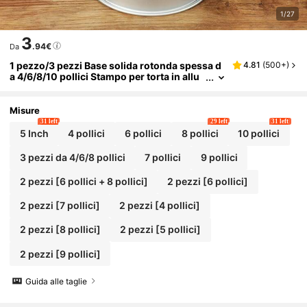
1/27
3
.94€
Da
1 pezzo/3 pezzi Base solida rotonda spessa d
4.81
(
500+
)
a 4/6/8/10 pollici Stampo per torta in allu
minio anodizzato, per torte chiffon fatte in
casa, superficie antiaderente che può essere
unta per aumentare la difficoltà di sformatura
Misure
31 left
29 left
31 left
5 Inch
4 pollici
6 pollici
8 pollici
10 pollici
3 pezzi da 4/6/8 pollici
7 pollici
9 pollici
2 pezzi [6 pollici + 8 pollici]
2 pezzi [6 pollici]
2 pezzi [7 pollici]
2 pezzi [4 pollici]
2 pezzi [8 pollici]
2 pezzi [5 pollici]
2 pezzi [9 pollici]
Guida alle taglie