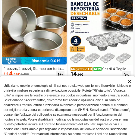
ensili da forno, gadget da cucina, a
e da Forno
ccessori da cucina, articoli per la ca
sa
Risparmia 0.01€
1 pezzo/4 pezzi, Stampo per torta r
Set di 4 Teglie U
Magazzino EU
NEW
4
14
otonda cotta, Utensile da forno, Bas
sa e Getta in Alluminio con 6 Cavità
.39€
4.40€
.14€
e fissa, Alluminio anodizzato antiad
da 7cm per Muffin, Cupcake e Crost
erente, Facile da sformare, Teglia p
ate, Stampi Resistenti al Calore per
er torta in metallo impilabile e durev
Pasticceria e Catering
Utilizziamo cookie e tecnologie simili sul nostro sito web per fornire il servizio richiesto e
ole, Adatta per torte a più strati - Pu
offrirvi la migliore esperienza di navigazione possibile. Potete "Rifiuta tutto", "Accetta
ò essere utilizzata come teglia da f
tutto" o impostare le vostre preferenze sui cookie in qualsiasi momento a vostra scelta.
orno in forno, Utensili da forno dure
Selezionando "Accetta tutto", attiveremo tutti i cookie opzionali, che ci aiutano ad
voli
analizzare il traffico, offrire funzionalità avanzate e personalizzare contenuti e annunci
per migliorare la vostra esperienza di acquisto con SHEIN. Selezionando "Rifiuta tutto",
consentite l'utilizzo dei soli cookie strettamente necessari per il funzionamento del
nostro sito web. Potete disabilitarli modificando le impostazioni del vostro browser, ma
questo potrebbe influire sul corretto funzionamento del sito. Per saperne di più sui
cookie che utilizziamo e per regolare le impostazioni dei cookie opzionali, selezionate
"Gestisci cookie". Per maggiori informazioni su come trattiamo i dati che raccogliamo,