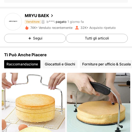
MRYU BAEK
3.7K Follower
4.91
b***i
pagato
1 giorno fa
Venditore
74K+ Venduto recentemente
32K+ Acquisto ripetuto
3.7K Follower
4.91
Segui
Tutti gli articoli
Ti Può Anche Piacere
3.7K Follower
4.91
Raccomandazione
Giocattoli e Giochi
Forniture per ufficio & Scuola
3.7K Follower
4.91
3.7K Follower
4.91
3.7K Follower
4.91