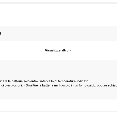
S
Visualizza altro
icare la batteria solo entro l'intervallo di temperatura indicato.
ndi o esplosioni. - Smaltire la batteria nel fuoco o in un forno caldo, oppure schia
Follower
provocare un'esplosione o la fuoriuscita di liquidi o gas infiammabili.