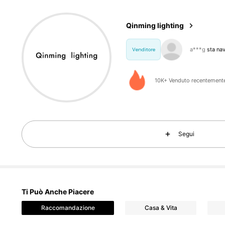
a***g
sta na
Qinming lighting
1.2K 
4.86
Venditore
10K+ Venduto recentement
Segui
1.2K 
4.86
Ti Può Anche Piacere
Raccomandazione
Casa & Vita