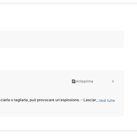
Anteprima
cciarla o tagliarla, può provocare un'esplosione. - Lasciare la batteri
...
Vedi tutte