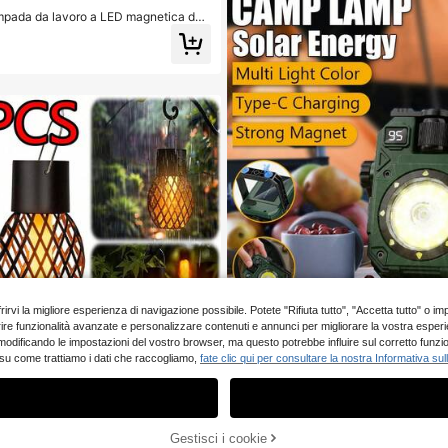
pada da lavoro a LED magnetica da
da lavoro ricaricabile per meccanici
 luce, lampada di ispezione sottocofa
 antiurto, gancio e magnete rotanti a
pe-C, torcia di emergenza per riparazi
Follower
 offrirvi la migliore esperienza di navigazione possibile. Potete "Rifiuta tutto", "Accetta tutto"
 offrire funzionalità avanzate e personalizzare contenuti e annunci per migliorare la vostra esper
Nuova luce da campeggio a LED 
NEW
 modificando le impostazioni del vostro browser, ma questo potrebbe influire sul corretto funzi
lampada da lavoro multifunzionale m
Follower
9 left
 su come trattiamo i dati che raccogliamo,
fate clic qui per consultare la nostra Informativa sul
uso esterno
10
.78€
AGGIUNGI AL CARRELLO
Gestisci i cookie