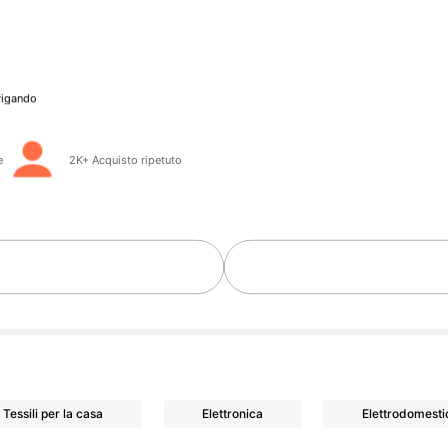
vigando
Follower
e
2K+ Acquisto ripetuto
Follower
Tessili per la casa
Elettronica
Elettrodomesti