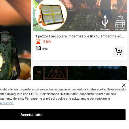
1 pezzo Faro solare impermeabile IPX4, lampadina ad a
lta luminosità, ricarica doppia Tipo-C/solare, 5 livelli di
5 left
regolazione, lunga durata della batteria, adatto per esc
13
ursioni all'aperto, campeggio, uscite notturne, illuminaz
.32€
ione di casa, giardino e cortile, ecc. Accessorio di illumi
nazione essenziale.
 o impostare le vostre preferenze sui cookie in qualsiasi momento a vostra scelta. Selezionando
ienza di acquisto con SHEIN. Selezionando "Rifiuta tutto", consentite l'utilizzo dei soli
ricaricabile USB,
onamento del sito. Per saperne di più sui cookie che utilizziamo e per regolare le
agnetica COB per
la privacy.
Accetta tutto