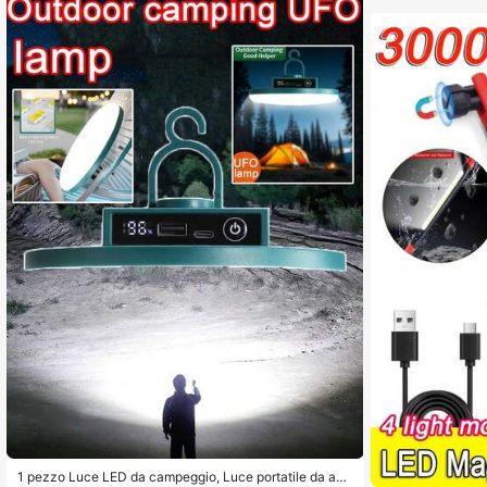
4.86
1.2K 
4.86
1.2K 
4.86
1 pezzo Luce LED da campeggio, Luce portatile da app