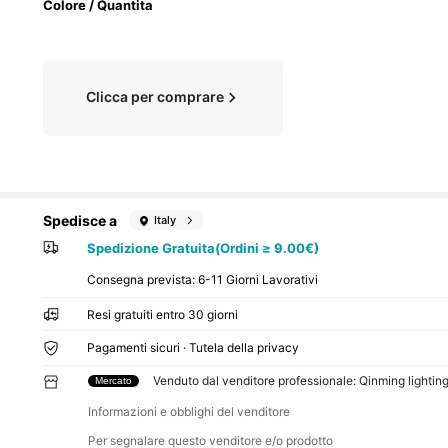
Colore / Quantita
Clicca per comprare
Spedisce a
Italy
Spedizione Gratuita(Ordini ≥ 9.00€)
Consegna prevista:
6-11 Giorni Lavorativi
Resi gratuiti entro 30 giorni
Pagamenti sicuri · Tutela della privacy
Venduto dal venditore professionale: Qinming lightin
Mercato
Informazioni e obblighi del venditore
Per segnalare questo venditore e/o prodotto