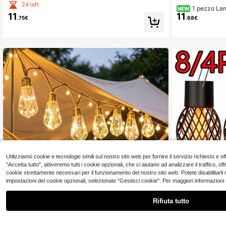
endere alla tenda, Display digitale della batteria, Ricari
24 left
1 pezzo Lam
cabile Type-C, Impermeabile, Lanterna da esterno, Ada
NEW
11
11
3000LM, lampada 
tta per campeggio, pesca, giardino, barbecue, emergen
.75€
.68€
con 4 modalità di
za
no impermeabile e
360°, ricarica Ty
one auto
1.2K 
4.86
Utilizziamo cookie e tecnologie simili sul nostro sito web per fornire il servizio richiesto e
"Accetta tutto", attiveremo tutti i cookie opzionali, che ci aiutano ad analizzare il traffico,
cookie strettamente necessari per il funzionamento del nostro sito web. Potete disabilitarli
1.2K 
impostazioni dei cookie opzionali, selezionate "Gestisci cookie". Per maggiori informazioni
4.86
Rifiuta tutto