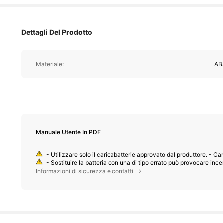
Dettagli Del Prodotto
Materiale:
AB
Manuale Utente In PDF
- Utilizzare solo il caricabatterie approvato dal produttore. - Car
- Sostituire la batteria con una di tipo errato può provocare ince
1.2K 
a in condizioni di calore estremo o bassa pressione atmosferica può 
Informazioni di sicurezza e contatti
4.86