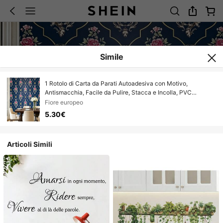
Simile
1 Rotolo di Carta da Parati Autoadesiva con Motivo,
Antismacchia, Facile da Pulire, Stacca e Incolla, PVC
Decorazione per Casa, Bagno, Dormitorio, Sala da Pranzo,
Fiore europeo
Ristrutturazione, Armadi, Paraspruzzi, Credenza,
5.30€
17.7inX39.3/118.1/196.8in
Articoli Simili