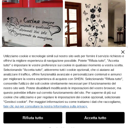
utilizzato come carta da parati per l
a da letto
avagna o adesivo per lavagna bian
ca, viene fornito con 5 gessetti colo
rati, durevole, impermeabile, autoa
desivo, adatto per ufficio, scuola, c
asa e altro ancora.
1/10/30 pezzi Adesivi murali autoa
100 pz Adesivi da parete a forma di
3
desivi con motivo a mattoni verdi, c
stelle luminose che brillano al buio,
12 left
.48€
arta da parati impermeabile peel an
3D realistiche, in colori solidi e colo
4
.38€
d stick, adatti per soggiorno, cucin
ri misti, dimensione 3cm
a, parete di fondo del bagno, stile Z
ellige
Utilizziamo cookie e tecnologie simili sul nostro sito web per fornire il servizio richiesto e
Risparmia 0.03€
#1 Bestseller
in Cucina Adesivo da parete
offrirvi la migliore esperienza di navigazione possibile. Potete "Rifiuta tutto", "Accetta
8 left
1 Set Adesivo da Parete Nero con
1 set di adesivi murali con citazioni
tutto" o impostare le vostre preferenze sui cookie in qualsiasi momento a vostra scelta.
Motivo Floreale, Vite e Farfalla per
ispiratrici in francese e italiano, con
39 left
#1 Bestseller
#1 Bestseller
in Cucina Adesivo da parete
in Cucina Adesivo da parete
Selezionando "Accetta tutto", attiveremo tutti i cookie opzionali, che ci aiutano ad
Soggiorno, Cucina, Bagno, Porta, Fi
scritte riguardanti chef, cucina, am
4
4
8 left
8 left
analizzare il traffico, offrire funzionalità avanzate e personalizzare contenuti e annunci
.39€
4.42€
.38€
nestra, Sfondo in Vetro, Decorazion
ore familiare, adatti per ristorante, s
per migliorare la vostra esperienza di acquisto con SHEIN. Selezionando "Rifiuta tutto",
#1 Bestseller
in Cucina Adesivo da parete
e della Stanza, PVC Rimovibile Sen
ala da pranzo, decorazione della c
consentite l'utilizzo dei soli cookie strettamente necessari per il funzionamento del
za Residui
8 left
asa
nostro sito web. Potete disabilitarli modificando le impostazioni del vostro browser, ma
questo potrebbe influire sul corretto funzionamento del sito. Per saperne di più sui
cookie che utilizziamo e per regolare le impostazioni dei cookie opzionali, selezionate
"Gestisci cookie". Per maggiori informazioni su come trattiamo i dati che raccogliamo,
fate clic qui per consultare la nostra Informativa sulla privacy.
Mostra articoli simili in magazzino
Vedi Tutto
Rifiuta tutto
Accetta tutto
Ci dispiace, questo prodotto è esaurito