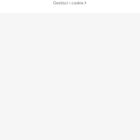
Gestisci i cookie
AGGIUNGI AL CARRELLO