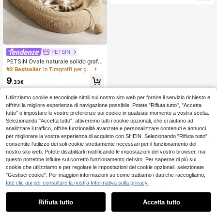
evole, adatto per animali domestici
di piccola, media e grande taglia da
tenere in casa
PETSIN
PETSIN Ovale naturale solido graffi
atoio/letto per gatti, resistente all'us
#2 Bestseller
in Tiragraffi per gatti
ura, senza perdita di peli, graffiatoio
9
durevole, corda per graffiatoio solid
.33€
a naturale integrata, graffiatoio di gr
andi dimensioni, forniture per gatti
Utilizziamo cookie e tecnologie simili sul nostro sito web per fornire il servizio richiesto e
offrirvi la migliore esperienza di navigazione possibile. Potete "Rifiuta tutto", "Accetta
tutto" o impostare le vostre preferenze sui cookie in qualsiasi momento a vostra scelta.
Selezionando "Accetta tutto", attiveremo tutti i cookie opzionali, che ci aiutano ad
analizzare il traffico, offrire funzionalità avanzate e personalizzare contenuti e annunci
per migliorare la vostra esperienza di acquisto con SHEIN. Selezionando "Rifiuta tutto",
consentite l'utilizzo dei soli cookie strettamente necessari per il funzionamento del
nostro sito web. Potete disabilitarli modificando le impostazioni del vostro browser, ma
questo potrebbe influire sul corretto funzionamento del sito. Per saperne di più sui
cookie che utilizziamo e per regolare le impostazioni dei cookie opzionali, selezionate
"Gestisci cookie". Per maggiori informazioni su come trattiamo i dati che raccogliamo,
fate clic qui per consultare la nostra Informativa sulla privacy.
Rifiuta tutto
Accetta tutto