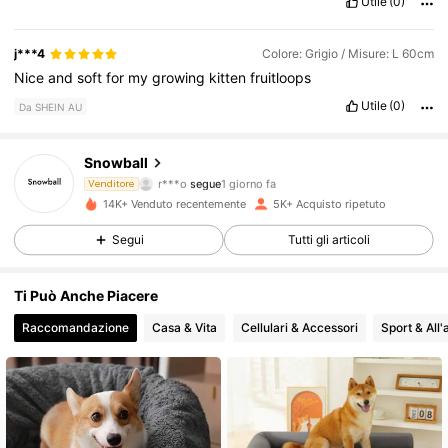
Utile
(0)
j***4
Colore: Grigio / Misure: L 60cm
Nice
and
soft
for
my
growing
kitten
fruitloops
Utile
(0)
Da SHEIN AU
2.1K Follower
4.84
Snowball
r***o
segue
1 giorno fa
Venditore
o***5
sta navigando
2.1K Follower
4.84
14K+ Venduto recentemente
5K+ Acquisto ripetuto
Segui
Tutti gli articoli
2.1K Follower
4.84
Ti Può Anche Piacere
Raccomandazione
Casa & Vita
Cellulari & Accessori
Sport & All'
2.1K Follower
4.84
2.1K Follower
4.84