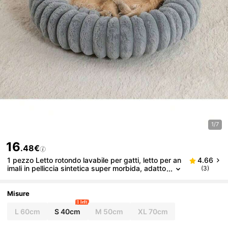
1/7
16
.48€
1 pezzo Letto rotondo lavabile per gatti, letto per an
4.66
imali in pelliccia sintetica super morbida, adatto
(3)
per gatti da interno e cani di piccola taglia, fond
o antiscivolo
Misure
1 left
L 60cm
S 40cm
M 50cm
XL 70cm