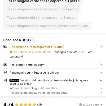
Tazza singola verde senza coperchio 1 pezzo
Tazza singola rosa senza coperchio 1 pezzo
Tazza singola blu senza coperchio 1 pezzo
Tazza singola senza coperchio (verde+rossa) 2pz
Spedisce a
Italy
Spedizione Gratuita(Ordini ≥ 9.00€)
200 punto, se ci sono ritardi
Consegna prevista:
6-11 Giorni
Lavorativi
Resi gratuiti entro 30 giorni
Pagamenti sicuri · Tutela della privacy
Venduto dal venditore professionale: baijuliangpin e
Mercato
spedito da SHEIN
Informazioni e obblighi del venditore
Per segnalare questo venditore e/o prodotto
4.74
(39)
Visualizza altro