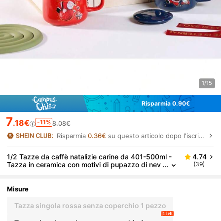
1/15
Risparmia 0.90€
7
.18€
-11%
8.08€
Risparmia
0.36€
su questo articolo dopo l'iscrizione.
1/2 Tazze da caffè natalizie carine da 401-500ml -
4.74
Tazza in ceramica con motivi di pupazzo di nev
(39)
e, cervo e Babbo Natale - Perfetta per bevande
invernali ed estive - Ottimo regalo per compleanni, v
acanze, Natale e Capodanno Ritorno a scuola
Misure
Tazza singola rossa senza coperchio 1 pezzo
1 left