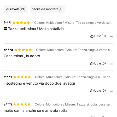
durevole
(21)
facile da montare
(1)
f***i
Colore: Multicolore / Misure: Tazza singola verde senza coperchio 1 pezzo
Tazza
bellissima
!
Molto
natalizia
Utile
(0)
d***a
Colore: Multicolore / Misure: Tazza singola verde senza coperchio 1 pezzo
Carinissima
,
la
adoro
Utile
(0)
f***1
Colore: Multicolore / Misure: Tazza singola blu senza coperchio 1 pezzo
il
sostegno
è
venuto
via
dopo
due
lavaggi
Utile
(0)
a***i
Colore: Multicolore / Misure: Tazza singola rossa senza coperchio 1 pezzo
molto
carina
anche
se
è
arrivata
rotta