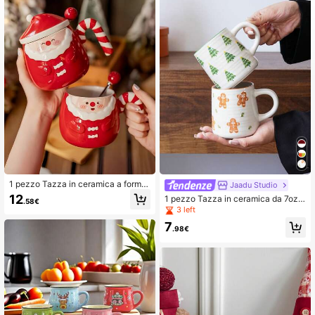
765 Follower
4.88
765 Follower
4.88
765 Follower
4.88
765 Follower
4.88
765 Follower
4.88
1 pezzo Tazza in ceramica a forma
Jaadu Studio
765 Follower
4.88
di Babbo Natale, tazza da caffè do
12
1 pezzo Tazza in ceramica da 7oz/1
.58€
mestica di alta qualità, tazza natali
4.8oz per Natale, tazza da caffè co
3 left
zia creativa con manico e coperchi
n motivo a cerchi, uomo pan di zen
o, tazza regalo pratica, adatta per d
7
zero carino, mini albero di Natale, ta
.98€
onne, amici, ufficio, casa, aeroport
zza da espresso, adatta per decora
o, soggiorno, colore rosso
zioni natalizie domestiche, stoviglie
per feste, tazza per colazione di yo
gurt e avena, tazza per il tè pomerid
iano, regalo