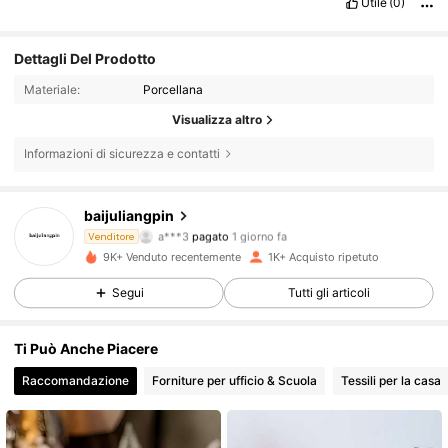
Utile
(0)
Dettagli Del Prodotto
Materiale:
Porcellana
Visualizza altro
Informazioni di sicurezza e contatti
baijuliangpin
765 Follower
4.88
a***3
pagato
1 giorno fa
Venditore
9K+ Venduto recentemente
1K+ Acquisto ripetuto
765 Follower
4.88
Segui
Tutti gli articoli
765 Follower
4.88
Ti Può Anche Piacere
765 Follower
4.88
Raccomandazione
Forniture per ufficio & Scuola
Tessili per la casa
765 Follower
4.88