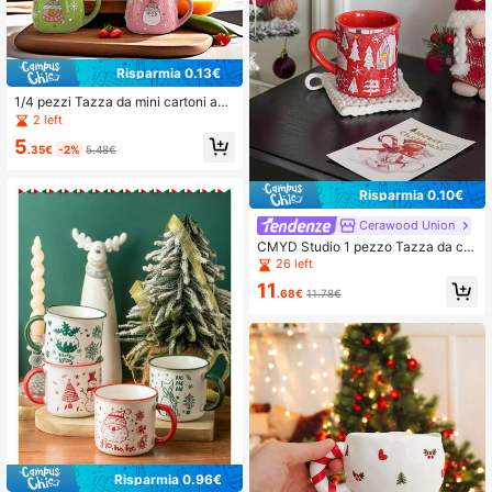
Risparmia 0.13€
1/4 pezzi Tazza da mini cartoni ani
mati, tazza in ceramica creativa co
2 left
n graffiti di Babbo Natale e alce, taz
5
za per latte, caffè, tè e acqua, regali
.35€
-2%
5.48€
di Natale
Risparmia 0.10€
Cerawood Union
CMYD Studio 1 pezzo Tazza da caf
fè in ceramica da 300ml con eleme
26 left
nti natalizi, con design di albero di
11
Natale e fiocchi di neve, adatta per
.68€
11.78€
cena di Natale, tazza per latte, tazz
a da latte, regalo di coppia, torna a
scuola
Risparmia 0.96€