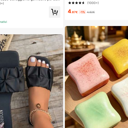
giante, giocattolo galleggiante per pis
(1000+)
a e calli, ideale per casa e viaggio, re
0+)
te multifunzione 4 in 1, zattera gallegg
Ognissanti/Natale per uomini e donne,
4
a, sedia lounge, accessorio per il temp
personale
.87€
-1%
4.92€
attenimento per le vacanze degli adulti,
rativi