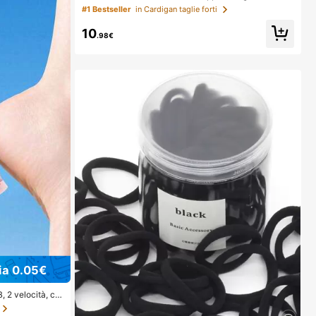
ore Unito in Maglia con Filo Metallico Oro e Argento S
#1 Bestseller
in Cardigan taglie forti
cialle Lussuoso Adatto per Vacanze Romantiche Cap
pello Donna Maglione Scintillante in Misto Lurex Arge
10
nto
.98€
ia 0.05€
B, 2 velocità, co
r piedi portatile
lle secca/crepat