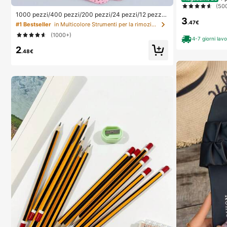
ti, amaca galleg
(50
cina, galleggian
1000 pezzi/400 pezzi/200 pezzi/24 pezzi/12 pezzi
iante per piscin
3
Salviette per rimuovere lo smalto gel, Dischetti per la
.47€
#1 Bestseller
in Multicolore Strumenti per la rimozione dello sm
o libero e l'intr
pulizia delle unghie senza lanugine, Strumenti per il tr
spiaggia
(1000+)
ucco all'ingrosso, Forniture per unghie, Strumenti per
4-7 giorni lavo
arte di unghie, Ritorno a scuola, Cura delle unghie (Ad
2
atto per unghie adesive), Indispensabile
.48€