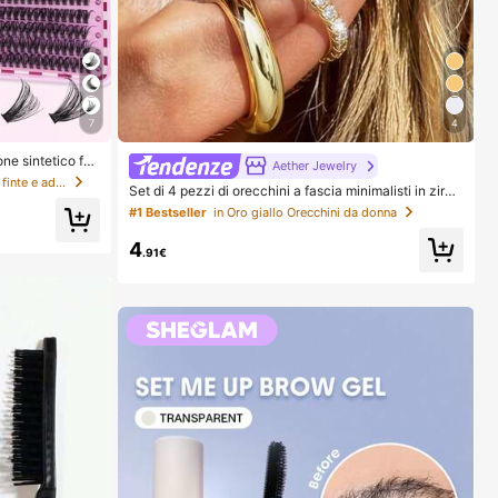
7
4
one sintetico fai
Aether Jewelry
ci, lunghezza mis
in Multicolore Kit di ciglia finte e adesivi
Set di 4 pezzi di orecchini a fascia minimalisti in zirco
rucco. Colla, solv
nia cubica - Possono essere impilati, senza bisogno d
e necessità. Legg
#1 Bestseller
in Oro giallo Orecchini da donna
i foratura, adatti per l'uso quotidiano in ufficio (Set da
 per principianti,
4 pezzi, non 4 paia), Regalo per lei
e
4
.91€