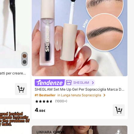
atti per creare c
i capelli crespi,
l backcombing e v
SHEGLAM
 a denti larghi c
SHEGLAM Set Me Up Gel Per Sopracciglia Marca Di
i. Adatto per sal
Bellezza Cosmetici Trucco Per Donne E Ragazze
 viaggi, estetica
#1 Bestseller
in Lunga tenuta Sopracciglia
(1000+)
4
.98€