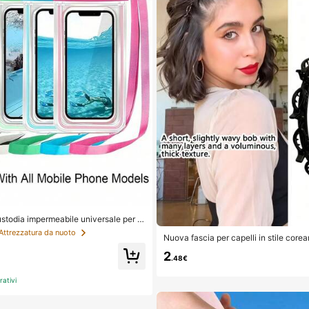
stodia impermeabile universale per te
mpermeabile per telefono - Con funzio
 Attrezzatura da nuoto
Nuova fascia per capelli in stile core
rsa impermeabile per telefono, Custod
forata, elastico per capelli, fermaglio 
per telefono, Compatibile con 17 16 1
2
ssori per capelli, accessori per capell
Plus Air, Adatta per nuoto, rafting, im
.48€
ento per acconciatura, prodotto di be
afia subacquea, spiaggia, sport all'ape
per capelli ricci da donna, ricci senz
nze, piscina, sport all'aperto, Confezi
rativi
ri per capelli, fermaglio per capelli, es
/1, Essenziali estivi