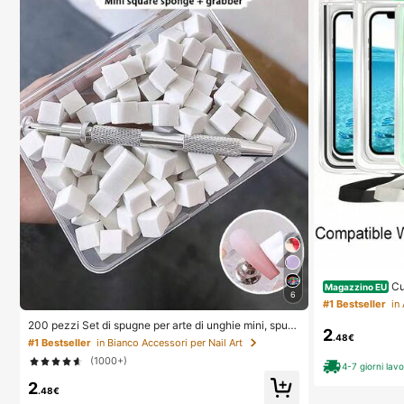
Cu
Magazzino EU
6
lefono, Borsa i
#1 Bestseller
in
ne luminosa, Bo
ia impermeabile 
200 pezzi Set di spugne per arte di unghie mini, spug
2
5 14 13 Pro Max 
ne per sfumature di arte di unghie, adatte per design d
.48€
#1 Bestseller
in Bianco Accessori per Nail Art
mersioni, fotogr
i unghie ombre, applicatore di spugne per unghie qua
(1000+)
rto, viaggi, vaca
drate, uso professionale in salone e domestico, esteti
4-7 giorni lavo
one da 8/5/4/3/2
co
2
.48€