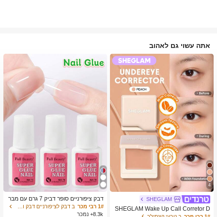
אתה עשוי גם לאהוב
4
דבק ציפורניים סופר דביק 7 גרם עם מבר
SHEGLAM
שת, דבק ג'ל מהיר ייבוש, מתאים לציפורנ
1# רבי מכר
ב דבק לציפורניים דבק ודבק לציפורניים
SHEGLAM Wake Up Call Corretor D
יים מלאכותיות, ציפורני אקריל, ציפורני ה
8.3k+ נמכר
e Cor Para Olheiras-Peach מותג יופי
1# רבי מכר
ב טבעי קונסילר