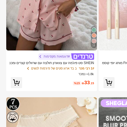
11
#דוגמאות מקסימות
SHEGLAM Big N' Bright עיפרון עיניים-Frost מותג יופי קוסמ
SHEIN סט פיג'מה עם צווארון חולצה עם שרוולים קצרים ומכנ
סיים קצרים בהדפס דובדבן ורוד לנשים
1# רבי מכר
ב בד ארוג סטים של פיג'מות לנשים
1.8k+ נמכר
33
%15
₪
.15