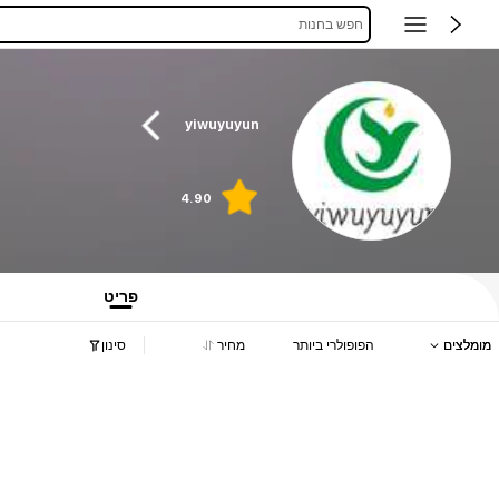
חפש בחנות
yiwuyuyun
4.90
פריט
מומלצים
הפופולרי ביותר
מחיר
סינון