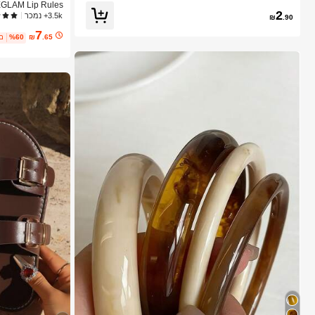
2
יופי קוסמטיקה איפ
3.5k+ נמכר
₪
.90
7
.65
₪
%60
3 