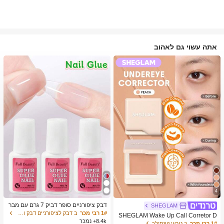
אתה עשוי גם לאהוב
4
דבק ציפורניים סופר דביק 7 גרם עם מבר
SHEGLAM
שת, דבק ג'ל מהיר ייבוש, מתאים לציפורנ
1# רבי מכר
ב דבק לציפורניים דבק ודבק לציפורניים
SHEGLAM Wake Up Call Corretor D
יים מלאכותיות, ציפורני אקריל, ציפורני ה
8.4k+ נמכר
e Cor Para Olheiras-Peach מותג יופי
1# רבי מכר
ב טבעי קונסילר